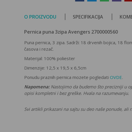
O PROIZVODU
SPECIFIKACIJA
KOME
Pernica puna 3zipa Avengers 2700000560
Puna pernica,
3 zipa. Sadrži:
18 drvenih bojica, 18 fl
časova i rezač.
Materijal: 100% poliester
Dimenzije:
12,5 x 19,5 x 6,5cm
Ponudu praznih pernica mozete pogledati
OVDE
.
Napomena:
Nastojimo da budemo što precizniji u o
opisi kompletni i bez greške. Hvala na razumevanju.
Svi artikli prikazani na sajtu su deo naše ponude, a
Karakteristika
Ostavi komentar