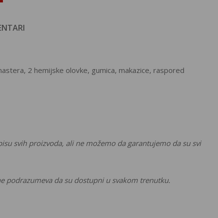
NTARI
omastera, 2 hemijske olovke, gumica, makazice, raspored
pisu svih proizvoda, ali ne možemo da garantujemo da su svi
li ne podrazumeva da su dostupni u svakom trenutku.
Vrednost