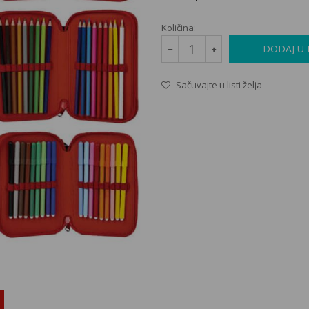
Količina:
DODAJ U
Sačuvajte u listi želja