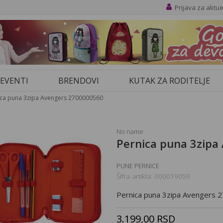
Prijava za aktu
SLETTER
ijama, novim proizvodima,
EVENTI
BRENDOVI
KUTAK ZA RODITELJE
a.
ica puna 3zipa Avengers 2700000560
PRIJAVA
No name
Pernica puna 3zipa
PUNE PERNICE
Šifra artikla:
000019059
Pernica puna 3zipa Avengers
3.199,00
RSD