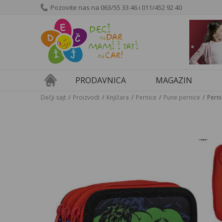
Pozovite nas na 063/55 33 46 i 011/452 92 40
NEW
Budite u toku sa akc
PRODAVNICA
MAGAZIN
dogadjajima i vestim
Dečji sajt
Proizvodi
Knjižara
Pernice
Pune pernice
Pern
Email: