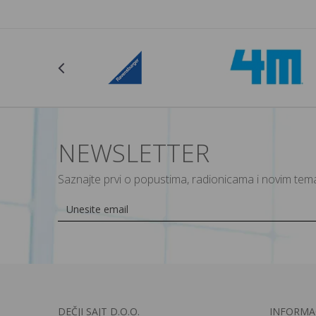
NEWSLETTER
Saznajte prvi o popustima, radionicama i novim te
DEČJI SAJT D.O.O.
INFORMAC