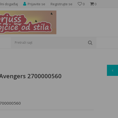
elni događaj
Prijavite se
Registrujte se
0
0
×
Pretraži sajt
 Avengers 2700000560
 2700000560