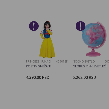
Kategorija
Ime/Nadimak
Pol
Brend
Poruka
PRINCEZE I JUNACI
409078P
NOĆNO SVETLO
60
POŠALJI
KOSTIM SNEŽANE
GLOBUS PINK SVETLEĆI
4.390,00
RSD
5.262,00
RSD
Dodajte u korpu
Dodajte u ko
Veličina
104CM