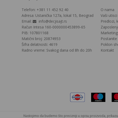
Telefon:
+381 11
452 92 40
O nama
Adresa:
Ustanička 127a, lokal 15, Beograd
Vaši utisci
Email:
info@decjisajt.rs
Predlozi, k
Račun
Intesa 160-0000000453899-65
Zaposlenj
PIB:
107801168
Marketing
Matični broj:
20874953
Postanite
Šifra delatnosti:
4619
Poklon sh
Radno vreme:
Svakog dana od 8h do 20h
Kontakt
Nastojimo da budemo što precizniji u opisu proizvoda, prikazu s