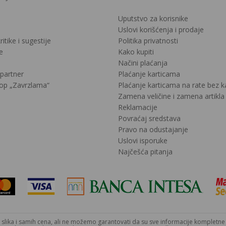
Uputstvo za korisnike
Uslovi korišćenja i prodaje
ritike i sugestije
Politika privatnosti
e
Kako kupiti
Načini plaćanja
 partner
Plaćanje karticama
op „Zavrzlama“
Plaćanje karticama na rate bez 
Zamena veličine i zamena artikla
Reklamacije
Povraćaj sredstava
Pravo na odustajanje
Uslovi isporuke
Najčešća pitanja
lika i samih cena, ali ne možemo garantovati da su sve informacije kompletne i 