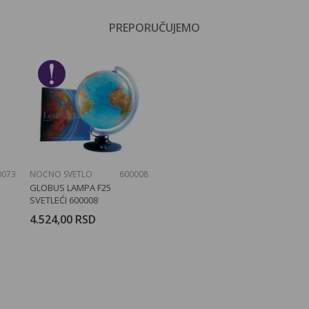
Pune pernice
PREPORUČUJEMO
Email
Dečaci
No name
0073
NOĆNO SVETLO
600008
GLOBUS LAMPA F25
SVETLEĆI 600008
4.524,00
RSD
rpu
Dodajte u korpu