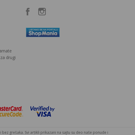
kamate
 za drugi
bez grešaka. Svi artikli prikazani na sajtu su deo naše ponude i