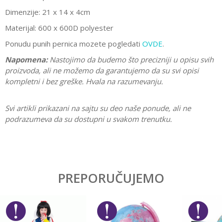
Dimenzije: 21 x 14 x 4cm
Materijal: 600 x 600D polyester
Ponudu punih pernica mozete pogledati
OVDE
.
Napomena:
Nastojimo da budemo što precizniji u opisu svih
proizvoda, ali ne možemo da garantujemo da su svi opisi
kompletni i bez greške. Hvala na razumevanju.
Svi artikli prikazani na sajtu su deo naše ponude, ali ne
podrazumeva da su dostupni u svakom trenutku.
Karakteristika
Vrednost
Ostavi komentar
Kategorija
Pune pernice
PREPORUČUJEMO
Ime/Nadimak
Pol
Devojčice
Brend
Target
Email