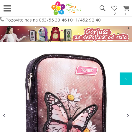
0
0
Pozovite nas na 063/55 33 46 i 011/452 92 40