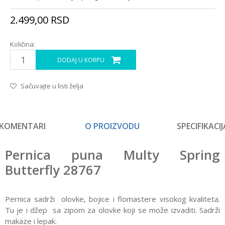
2.499,00
RSD
Količina:
DODAJ U KORPU
Sačuvajte u listi želja
KOMENTARI
O PROIZVODU
SPECIFIKACIJ
Pernica puna Multy Spring
Butterfly 28767
Pernica sadrži olovke, bojice i flomastere visokog kvaliteta.
Tu je i džep sa zipom za olovke koji se može izvaditi. Sadrži
makaze i lepak.