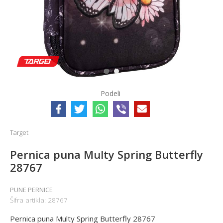
1
2
Podeli
Target
Pernica puna Multy Spring Butterfly
28767
PUNE PERNICE
Šifra artikla:
28767
Pernica puna Multy Spring Butterfly 28767