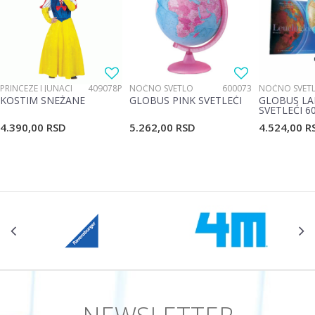
Poruka
PRINCEZE I JUNACI
409078P
NOĆNO SVETLO
600073
NOĆNO SVET
KOSTIM SNEŽANE
GLOBUS PINK SVETLEĆI
GLOBUS LA
SVETLEĆI 6
4.390,00
RSD
5.262,00
RSD
4.524,00
R
POŠALJI