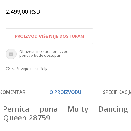
2.499,00
RSD
PROIZVOD VIŠE NIJE DOSTUPAN
Obavesti me kada proizvod
ponovo bude dostupan
Sačuvajte u listi želja
KOMENTARI
O PROIZVODU
SPECIFIKACIJ
Pernica puna Multy Dancing
Queen 28759