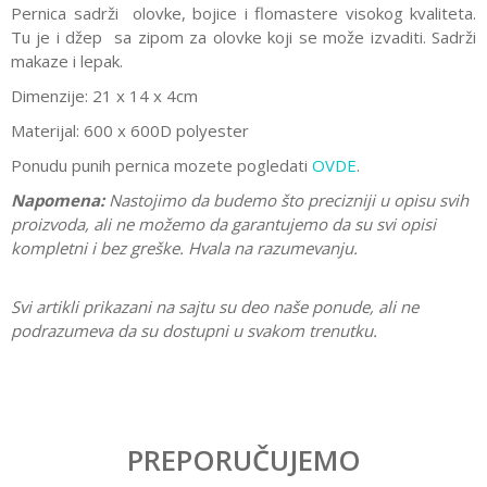
Pernica sadrži olovke, bojice i flomastere visokog kvaliteta.
Tu je i džep sa zipom za olovke koji se može izvaditi. Sadrži
makaze i lepak.
Dimenzije: 21 x 14 x 4cm
Materijal: 600 x 600D polyester
Ponudu punih pernica mozete pogledati
OVDE
.
Napomena:
Nastojimo da budemo što precizniji u opisu svih
proizvoda, ali ne možemo da garantujemo da su svi opisi
kompletni i bez greške. Hvala na razumevanju.
Svi artikli prikazani na sajtu su deo naše ponude, ali ne
podrazumeva da su dostupni u svakom trenutku.
Karakteristika
Vrednost
Ostavi komentar
Kategorija
Pune pernice
PREPORUČUJEMO
Ime/Nadimak
Pol
Devojčice