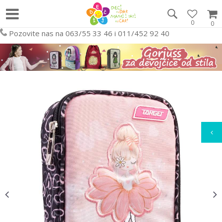
0
0
Pozovite nas na 063/55 33 46 i 011/452 92 40