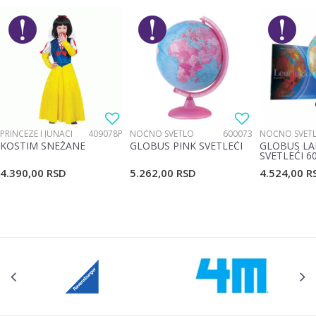
Brend
Target
Email
Poruka
PRINCEZE I JUNACI
409078P
NOĆNO SVETLO
600073
NOĆNO SVET
KOSTIM SNEŽANE
GLOBUS PINK SVETLEĆI
GLOBUS LA
SVETLEĆI 6
4.390,00
RSD
5.262,00
RSD
4.524,00
R
POŠALJI