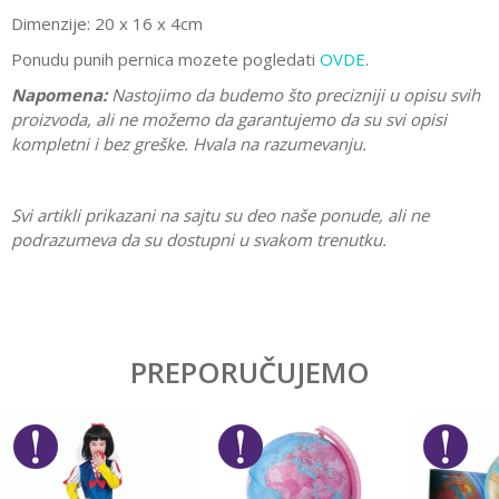
Dimenzije:
20 x 16 x 4cm
Ponudu punih pernica mozete pogledati
OVDE
.
Napomena:
Nastojimo da budemo što precizniji u opisu svih
proizvoda, ali ne možemo da garantujemo da su svi opisi
kompletni i bez greške. Hvala na razumevanju.
Svi artikli prikazani na sajtu su deo naše ponude, ali ne
podrazumeva da su dostupni u svakom trenutku.
Karakteristika
Vrednost
Ostavi komentar
Kategorija
Pune pernice
PREPORUČUJEMO
Ime/Nadimak
Pol
Devojčice
Brend
Connect
Email