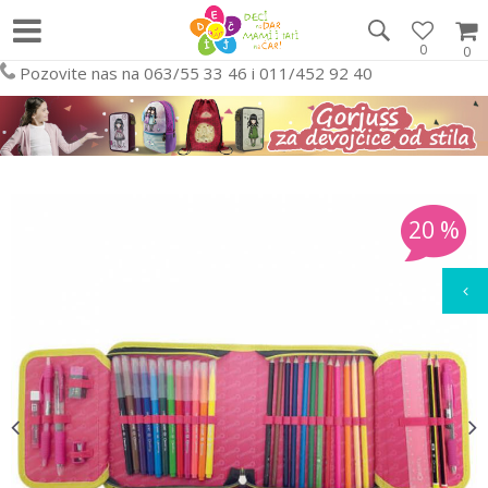
0
0
Pozovite nas na 063/55 33 46 i 011/452 92 40
20
%