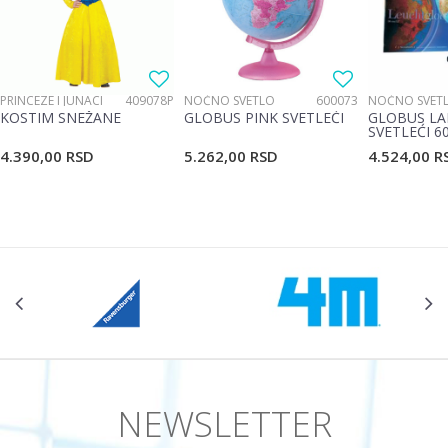
Poruka
PRINCEZE I JUNACI
409078P
NOĆNO SVETLO
600073
NOĆNO SVET
KOSTIM SNEŽANE
GLOBUS PINK SVETLEĆI
GLOBUS LA
SVETLEĆI 6
4.390,00
RSD
5.262,00
RSD
4.524,00
R
POŠALJI
NEWSLETTER