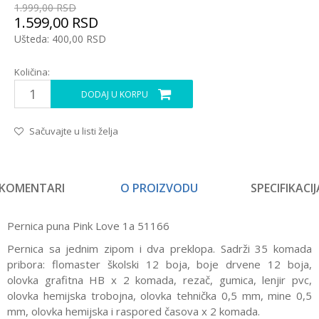
1.999,00
RSD
1.599,00
RSD
Ušteda:
400,00
RSD
Količina:
DODAJ U KORPU
Sačuvajte u listi želja
KOMENTARI
O PROIZVODU
SPECIFIKACIJ
Pernica puna Pink Love 1a 51166
Pernica sa jednim zipom i dva preklopa. Sadrži
35 komada
pribora: flomaster školski 12 boja, boje drvene 12 boja,
olovka grafitna HB x 2 komada, rezač, gumica, lenjir pvc,
olovka hemijska trobojna, olovka tehnička 0,5 mm, mine 0,5
mm, olovka hemijska i raspored časova x 2 komada.