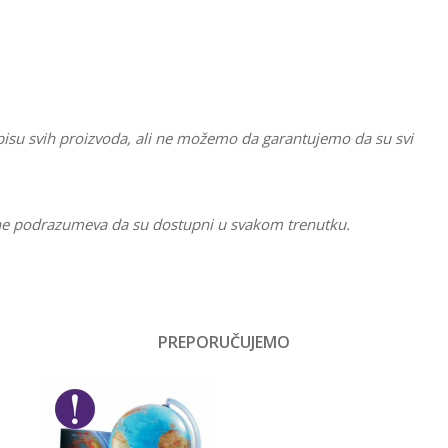
pisu svih proizvoda, ali ne možemo da garantujemo da su svi
li ne podrazumeva da su dostupni u svakom trenutku.
Vrednost
Pune pernice
PREPORUČUJEMO
Email
Devojčice
No name