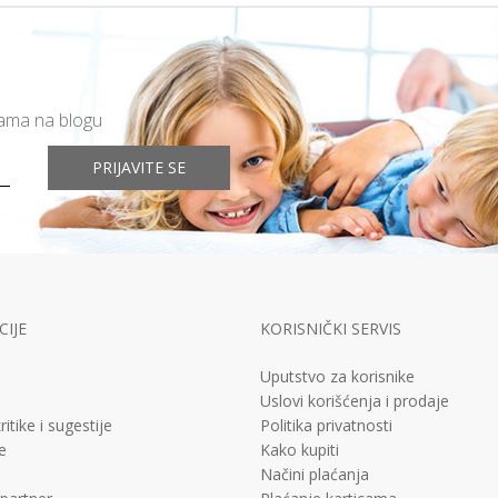
mama na blogu
PRIJAVITE SE
IJE
KORISNIČKI SERVIS
Uputstvo za korisnike
Uslovi korišćenja i prodaje
ritike i sugestije
Politika privatnosti
e
Kako kupiti
Načini plaćanja