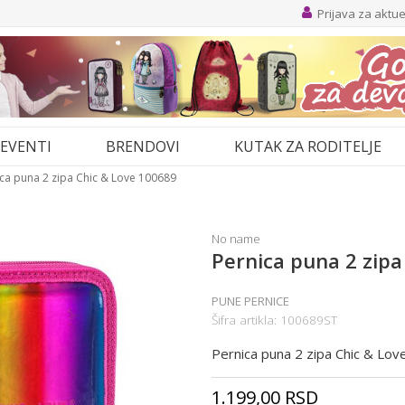
Prijava za aktu
EVENTI
BRENDOVI
KUTAK ZA RODITELJE
ca puna 2 zipa Chic & Love 100689
No name
Pernica puna 2 zipa
PUNE PERNICE
Šifra artikla:
100689ST
Pernica puna 2 zipa Chic & Lo
1.199,00
RSD