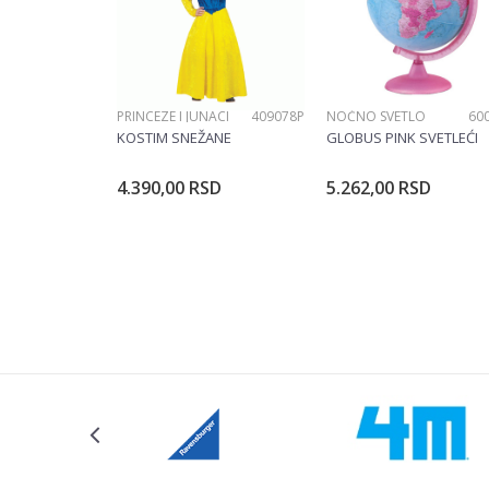
PRINCEZE I JUNACI
409078P
NOĆNO SVETLO
60
POŠALJI
KOSTIM SNEŽANE
GLOBUS PINK SVETLEĆI
4.390,00
RSD
5.262,00
RSD
Dodajte u korpu
Dodajte u ko
Veličina
104CM