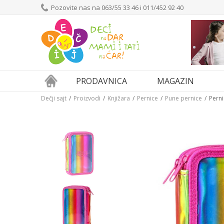
Pozovite nas na 063/55 33 46 i 011/452 92 40
PRODAVNICA
MAGAZIN
Dečji sajt
Proizvodi
Knjižara
Pernice
Pune pernice
Perni