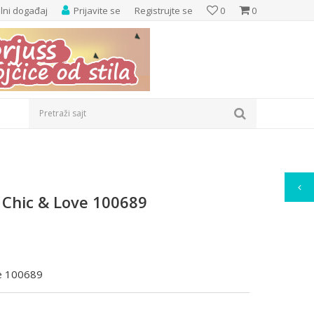
elni događaj
Prijavite se
Registrujte se
0
0
Pretraži sajt
 Chic & Love 100689
ve 100689