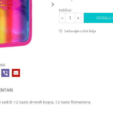
Količina:
DODAJ U
Sačuvajte u listi želja
deli
NTARI
 sadrži: 12 Sazio drvenih bojica, 12 Sazio flomastera,
.