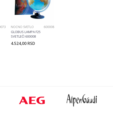
0073
NOĆNO SVETLO
600008
GLOBUS LAMPA F25
SVETLEĆI 600008
4.524,00
RSD
rpu
Dodajte u korpu