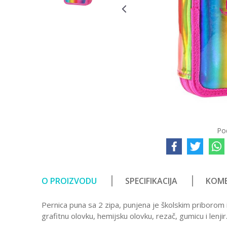
Po
O PROIZVODU
SPECIFIKACIJA
KOME
Pernica puna sa 2 zipa, punjena je školskim priborom i
grafitnu olovku, hemijsku olovku, rezač, gumicu i lenjir