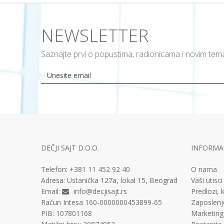
NEWSLETTER
Saznajte prvi o popustima, radionicama i novim te
DEČJI SAJT D.O.O.
INFORMAC
Telefon:
+381 11
452 92 40
O nama
Adresa:
Ustanička 127a, lokal 15, Beograd
Vaši utisci
Email:
info@decjisajt.rs
Predlozi, k
Račun
Intesa 160-0000000453899-65
Zaposlenj
PIB:
107801168
Marketing