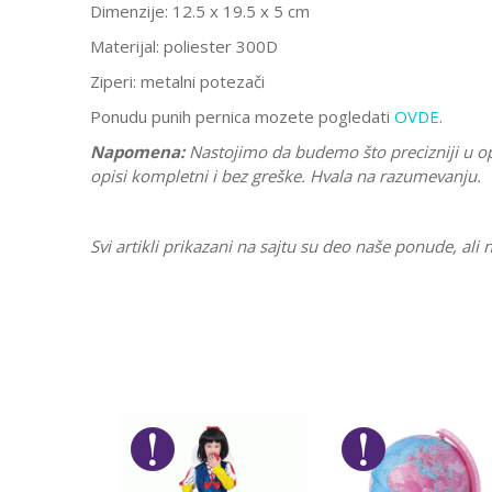
Dimenzije: 12.5 x 19.5 x 5 cm
Materijal: poliester 300D
Ziperi: metalni potezači
Ponudu punih pernica mozete pogledati
OVDE
.
Napomena:
Nastojimo da budemo što precizniji u o
opisi kompletni i bez greške. Hvala na razumevanju.
Svi artikli prikazani na sajtu su deo naše ponude, a
Karakteristika
Ostavi komentar
Kategorija
Ime/Nadimak
Pol
Brend
Poruka