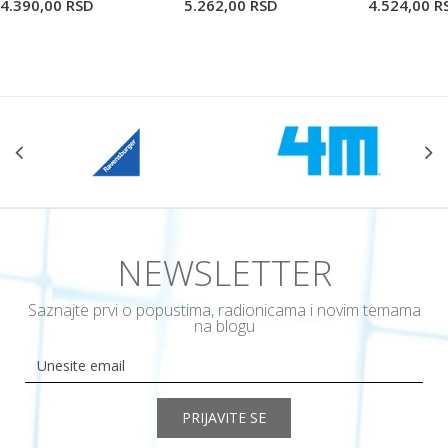
4.390,00
RSD
5.262,00
RSD
4.524,00
R
POŠALJI
NEWSLETTER
Saznajte prvi o popustima, radionicama i novim temama
na blogu
PRIJAVITE SE