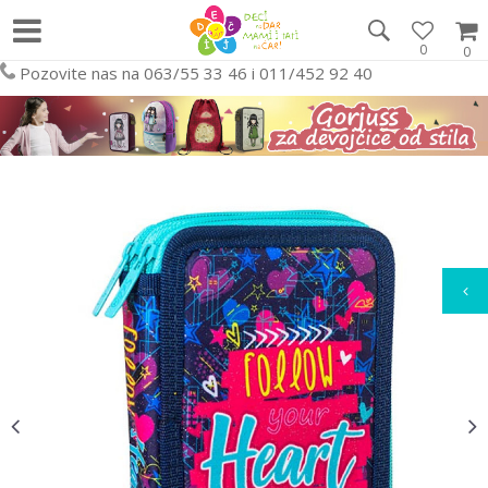
0
0
Pozovite nas na 063/55 33 46 i 011/452 92 40