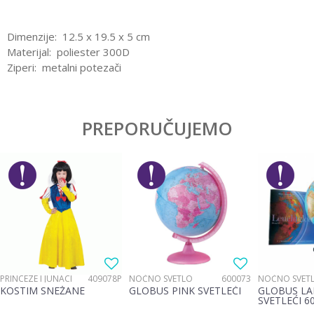
Dimenzije: 12.5 x 19.5 x 5 cm
Materijal: poliester 300D
Ziperi: metalni potezači
Karakteristika
Vrednost
Ostavi komentar
Kategorija
Pune pernice
PREPORUČUJEMO
Ime/Nadimak
Pol
Devojčice
Brend
No name
Email
Poruka
PRINCEZE I JUNACI
409078P
NOĆNO SVETLO
600073
NOĆNO SVET
KOSTIM SNEŽANE
GLOBUS PINK SVETLEĆI
GLOBUS LA
SVETLEĆI 6