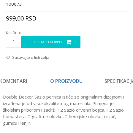
100673
999,00
RSD
Količina:
DODAJ U KORPU
Sačuvajte u listi želja
KOMENTARI
O PROIZVODU
SPECIFIKACIJ
Double Decker Sazio pernica ističe se originalnim dizajnom i
izrađena je od visokokvalitetnog materijala. Punjena je
školskim priborom i sadrži: 12 Sazio drvenih bojica, 12 Sazio
flomastera, 2 grafitne olovke, 2 hemijske olovke, rezač,
gumicu i lenjir.