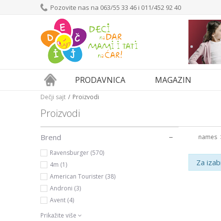
Pozovite nas na 063/55 33 46 i 011/452 92 40
PRODAVNICA
MAGAZIN
Dečji sajt
Proizvodi
Proizvodi
Brend
names
Ravensburger (570)
Za izab
4m (1)
American Tourister (38)
Androni (3)
Avent (4)
Prikažite više