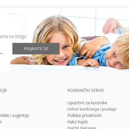
mama na blogu
PRIJAVITE SE
IJE
KORISNIČKI SERVIS
Uputstvo za korisnike
Uslovi korišćenja i prodaje
ritike i sugestije
Politika privatnosti
e
Kako kupiti
Načini plaćanja