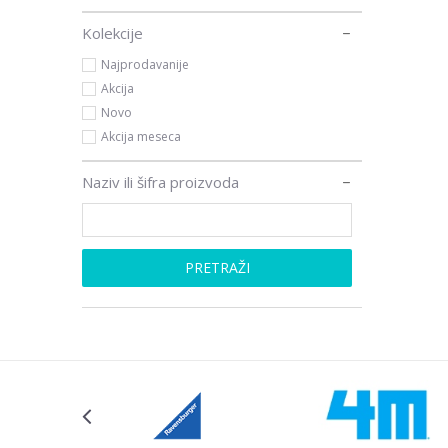
Kolekcije
Najprodavanije
Akcija
Novo
Akcija meseca
Naziv ili šifra proizvoda
PRETRAŽI