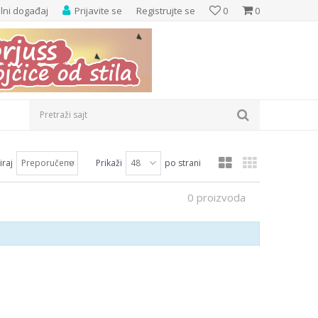
elni događaj
Prijavite se
Registrujte se
0
0
Pretraži sajt
iraj
Prikaži
po strani
0 proizvoda