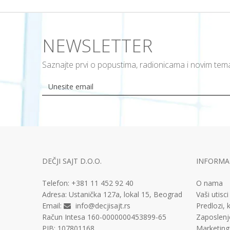
NEWSLETTER
Saznajte prvi o popustima, radionicama i novim te
DEČJI SAJT D.O.O.
INFORMAC
Telefon:
+381 11
452 92 40
O nama
Adresa:
Ustanička 127a, lokal 15, Beograd
Vaši utisci
Email:
info@decjisajt.rs
Predlozi, k
Račun
Intesa 160-0000000453899-65
Zaposlenj
PIB:
107801168
Marketing