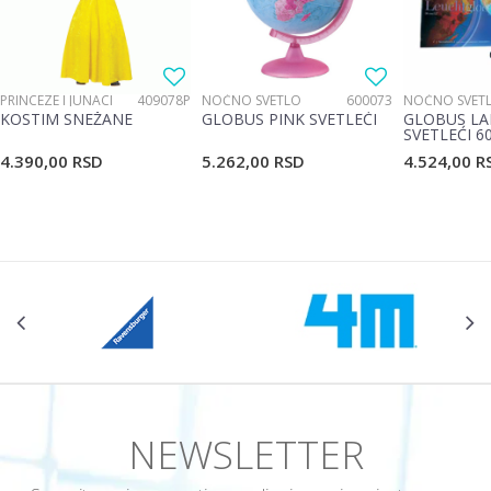
PRINCEZE I JUNACI
409078P
NOĆNO SVETLO
600073
NOĆNO SVET
KOSTIM SNEŽANE
GLOBUS PINK SVETLEĆI
GLOBUS LA
SVETLEĆI 6
4.390,00
RSD
5.262,00
RSD
4.524,00
R
NEWSLETTER