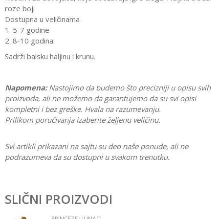
roze boji
Dostupna u veličinama
1. 5-7 godine
2. 8-10 godina.
Sadrži balsku haljinu i krunu.
Napomena:
Nastojimo da budemo što precizniji u opisu svih
proizvoda, ali ne možemo da garantujemo da su svi opisi
kompletni i bez greške. Hvala na razumevanju.
Prilikom poručivanja izaberite željenu veličinu.
Svi artikli prikazani na sajtu su deo naše ponude, ali ne
podrazumeva da su dostupni u svakom trenutku.
Karakteristika
Vrednost
Ostavi komentar
Kategorija
Princeze i junaci
SLIČNI PROIZVODI
Ime/Nadimak
Pol
Devojčice
PRINCEZE I JUNACI