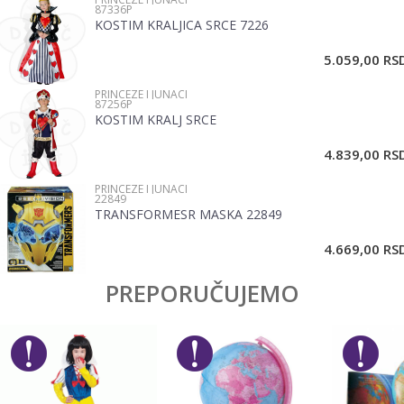
87336P
Brend
Pertini
KOSTIM KRALJICA SRCE 7226
Email
5.059,00
RS
PRINCEZE I JUNACI
Poruka
87256P
KOSTIM KRALJ SRCE
4.839,00
RS
PRINCEZE I JUNACI
22849
TRANSFORMESR MASKA 22849
POŠALJI
4.669,00
RS
PREPORUČUJEMO