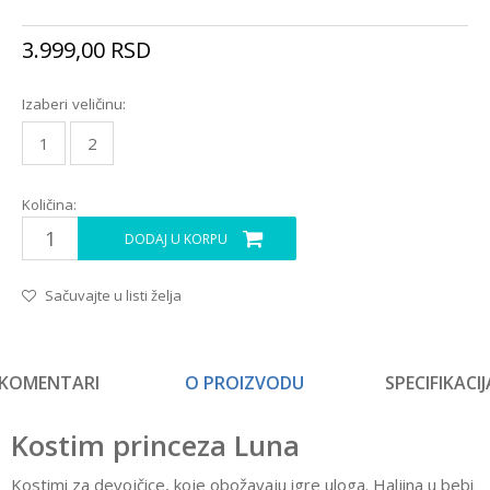
3.999,00
RSD
Izaberi veličinu:
1
2
Količina:
DODAJ U KORPU
Sačuvajte u listi želja
KOMENTARI
O PROIZVODU
SPECIFIKACIJ
Kostim princeza Luna
Kostimi za devojčice, koje obožavaju igre uloga. Haljina u bebi