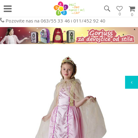
0
0
Pozovite nas na 063/55 33 46 i 011/452 92 40