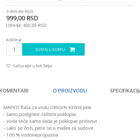
1.399,00
RSD
999,00
RSD
Ušteda:
400,00
RSD
Količina:
DODAJ U KORPU
Sačuvajte u listi želja
KOMENTARI
O PROIZVODU
SPECIFIKACIJ
MAPED flaša za vodu ORIGIN 430ml pink
- Samo podignite zaštitni poklopac
- Voda teče samo kada je poklopac pritisnut
- Lako se čisti, pere se u mašini za sudove
- 100 % vodonepropusna