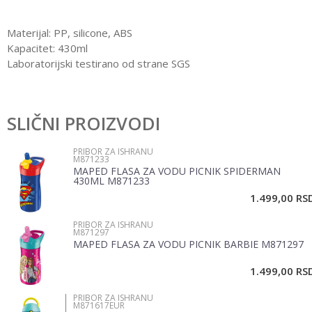
Materijal: PP, silicone, ABS
Kapacitet: 430ml
Laboratorijski testirano od strane SGS
Karakteristika
Vrednost
Ostavi komentar
Kategorija
Pribor za ishranu
SLIČNI PROIZVODI
Ime/Nadimak
Pol
Devojčice
PRIBOR ZA ISHRANU
M871233
Brend
Maped
MAPED FLASA ZA VODU PICNIK SPIDERMAN
Email
430ML M871233
1.499,00
RS
PRIBOR ZA ISHRANU
Poruka
M871297
MAPED FLASA ZA VODU PICNIK BARBIE M871297
1.499,00
RS
PRIBOR ZA ISHRANU
M871617EUR