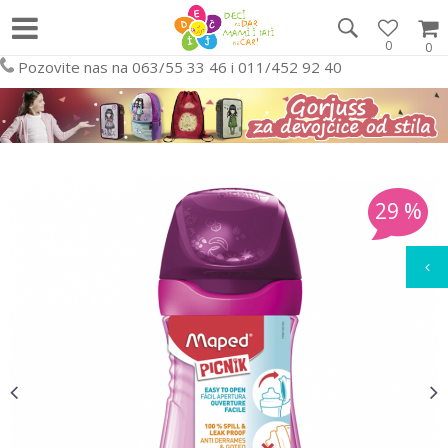
0
0
Pozovite nas na 063/55 33 46 i 011/452 92 40
29
%