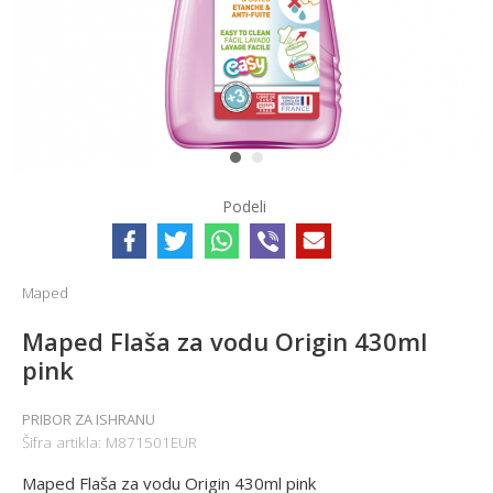
1
2
Podeli
Maped
Maped Flaša za vodu Origin 430ml
pink
PRIBOR ZA ISHRANU
Šifra artikla:
M871501EUR
Maped Flaša za vodu Origin 430ml pink