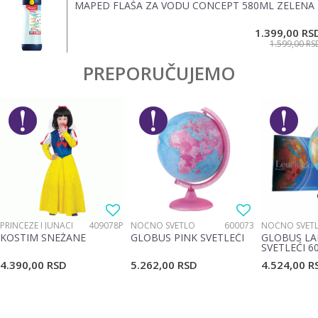
MAPED FLAŠA ZA VODU CONCEPT 580ML ZELENA
POŠALJI
1.399,00
RS
1.599,00
RS
PREPORUČUJEMO
PRINCEZE I JUNACI
409078P
NOĆNO SVETLO
600073
NOĆNO SVET
KOSTIM SNEŽANE
GLOBUS PINK SVETLEĆI
GLOBUS LA
SVETLEĆI 6
4.390,00
RSD
5.262,00
RSD
4.524,00
R