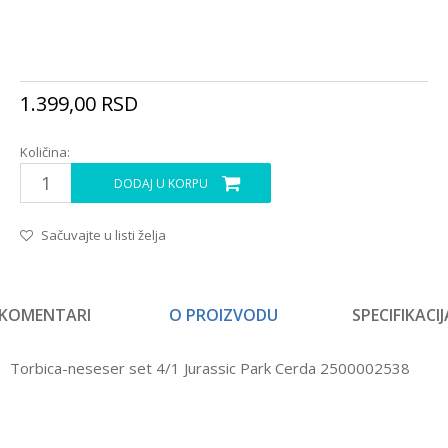
1.399,00
RSD
Količina:
DODAJ U KORPU
Sačuvajte u listi želja
KOMENTARI
O PROIZVODU
SPECIFIKACIJ
Torbica-neseser set 4/1 Jurassic Park Cerda 2500002538