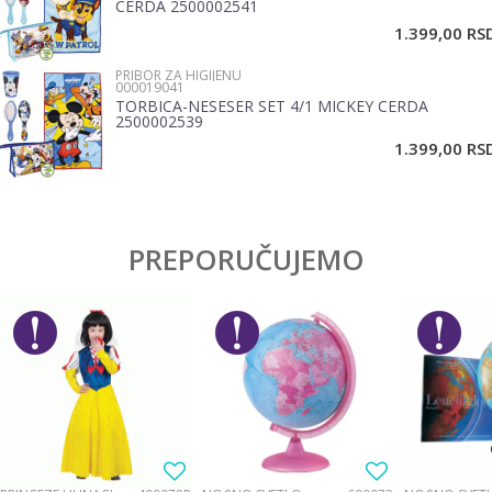
CERDA 2500002541
1.399,00
RS
PRIBOR ZA HIGIJENU
000019041
TORBICA-NESESER SET 4/1 MICKEY CERDA
2500002539
POŠALJI
1.399,00
RS
PREPORUČUJEMO