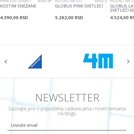
PRINCEZE I JUNACI
409078P
NOĆNO SVETLO
600073
NOĆNO SVET
KOSTIM SNEŽANE
GLOBUS PINK SVETLEĆI
GLOBUS LA
SVETLEĆI 6
4.390,00
RSD
5.262,00
RSD
4.524,00
R
NEWSLETTER
Saznajte prvi o popustima, radionicama i novim temama
na blogu