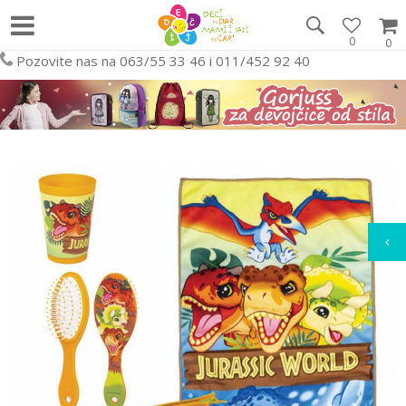
0
0
Pozovite nas na 063/55 33 46 i 011/452 92 40