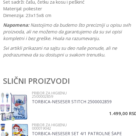
Set sadrži:
čašu, četku za kosu i peškirić
Materijal: poliester
Dimenzija: 23x15x8 cm
Napomena:
Nastojimo da budemo što precizniji u opisu svih
proizvoda, ali ne možemo da garantujemo da su svi opisi
kompletni i bez greške. Hvala na razumevanju.
Svi artikli prikazani na sajtu su deo naše ponude, ali ne
podrazumeva da su dostupni u svakom trenutku.
Karakteristika
Vrednost
Ostavi komentar
Kategorija
Pribor za higijenu
SLIČNI PROIZVODI
Ime/Nadimak
Pol
Devojčice, Dečaci
PRIBOR ZA HIGIJENU
2500002859
Brend
Disney
TORBICA-NESESER STITCH 2500002859
Email
1.499,00
RS
PRIBOR ZA HIGIJENU
Poruka
000019042
TORBICA-NESESER SET 4/1 PATROLNE ŠAPE