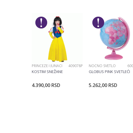
Poruka
POŠALJI
PRINCEZE I JUNACI
409078P
NOĆNO SVETLO
60
KOSTIM SNEŽANE
GLOBUS PINK SVETLEĆI
4.390,00
RSD
5.262,00
RSD
Dodajte u korpu
Dodajte u ko
Veličina
104CM