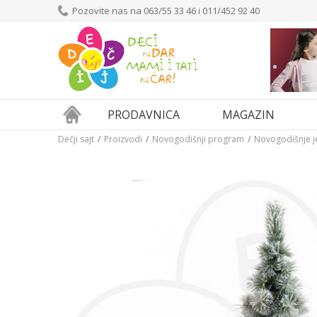
Pozovite nas na 063/55 33 46 i 011/452 92 40
PRODAVNICA
MAGAZIN
Dečji sajt
Proizvodi
Novogodišnji program
Novogodišnje j