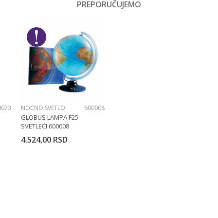
PREPORUČUJEMO
0073
NOĆNO SVETLO
600008
GLOBUS LAMPA F25
SVETLEĆI 600008
4.524,00
RSD
rpu
Dodajte u korpu