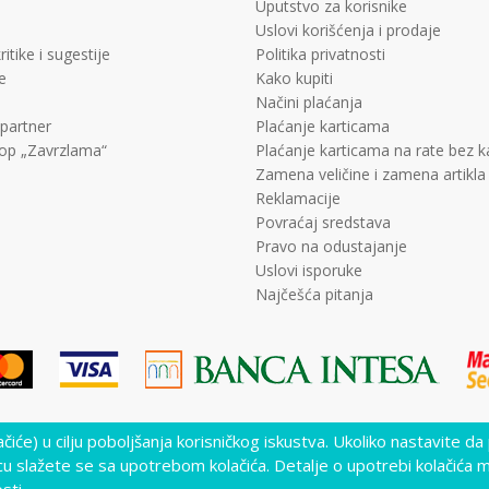
Uputstvo za korisnike
Uslovi korišćenja i prodaje
ritike i sugestije
Politika privatnosti
e
Kako kupiti
Načini plaćanja
 partner
Plaćanje karticama
op „Zavrzlama“
Plaćanje karticama na rate bez 
Zamena veličine i zamena artikla
Reklamacije
Povraćaj sredstava
Pravo na odustajanje
Uslovi isporuke
Najčešća pitanja
lačiće) u cilju poboljšanja korisničkog iskustva. Ukoliko nastavite da
lika i samih cena, ali ne možemo garantovati da su sve informacije kompletne i 
nutku. Raspoloživost robe možete proveriti pozivom Call Centra na +381 11 452
cu slažete se sa upotrebom kolačića. Detalje o upotrebi kolačića 