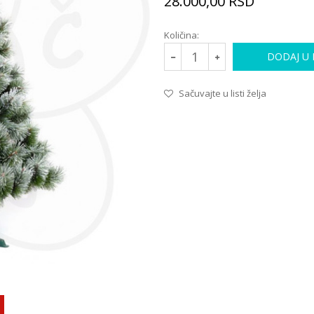
28.000,00
RSD
Količina:
DODAJ U
Sačuvajte u listi želja