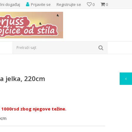
elni događaj
Prijavite se
Registrujte se
0
0
Pretraži sajt
a jelka, 220cm
e 1000rsd zbog njegove težine.
0cm