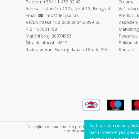
Telefon:
+381 11
452 92 40
O nama
Adresa:
Ustanička 127a, lokal 15, Beograd
Vaši utisci
Email:
info@decjisajt.rs
Predlozi, k
Račun
Intesa 160-0000000453899-65
Zaposlenj
PIB:
107801168
Marketing
Matični broj:
20874953
Postanite
Šifra delatnosti:
4619
Poklon sh
Radno vreme:
Svakog dana od 8h do 20h
Kontakt
Sajt koristi cookies (ko
Nastojimo da budemo što precizniji u opisu proizvoda, prikazu s
ne podrazumeva da su dostupni u svakom tre
našu Internet prodavni