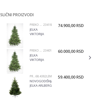
SLIČNI PROIZVODI
PREKO 200CM
23418
74.900,00
RSD
JELKA
VIKTORIJA
EXCLUSIVE
250CM, 23418
PREKO 200CM
23401
60.000,00
RSD
JELKA
VIKTORIJA
EXCLUSIVE
220CM, 23401
PREKO 200CM
68.4382LEM
59.400,00
RSD
NOVOGODIŠNJA
JELKA ARLBERG
FIR 210CM