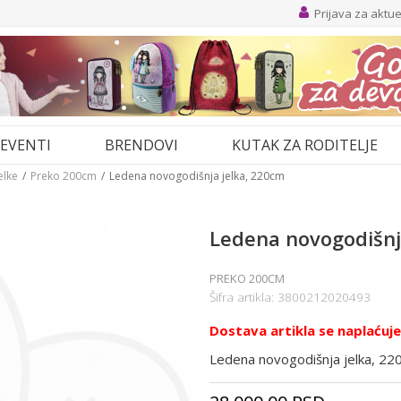
Prijava za aktu
EVENTI
BRENDOVI
KUTAK ZA RODITELJE
elke
Preko 200cm
Ledena novogodišnja jelka, 220cm
Ledena novogodišnj
PREKO 200CM
Šifra artikla:
3800212020493
Dostava artikla se naplaćuj
Ledena novogodišnja jelka, 22