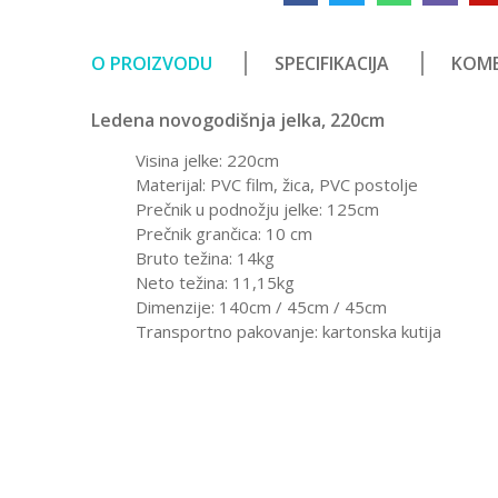
O PROIZVODU
SPECIFIKACIJA
KOME
Ledena novogodišnja jelka, 220cm
Visina jelke: 220cm
Materijal: PVC film, žica, PVC postolje
Prečnik u podnožju jelke: 125cm
Prečnik grančica: 10 cm
Bruto težina: 14kg
Neto težina: 11,15kg
Dimenzije: 140cm / 45cm / 45cm
Transportno pakovanje: kartonska kutija
Karakteristika
Vrednost
Ostavi komentar
Kategorija
Preko 200cm
Ime/Nadimak
Pol
Devojčice, De