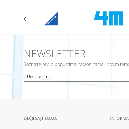
NEWSLETTER
Saznajte prvi o popustima, radionicama i novim te
DEČJI SAJT D.O.O.
INFORMAC