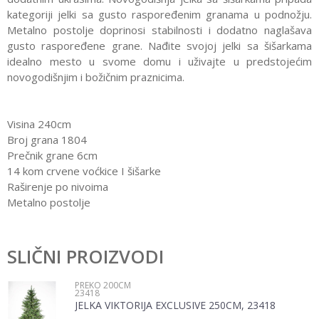
kategoriji jelki sa gusto raspoređenim granama u podnožju.
Metalno postolje doprinosi stabilnosti i dodatno naglašava
gusto raspoređene grane. Nađite svojoj jelki sa šišarkama
idealno mesto u svome domu i uživajte u predstojećim
novogodišnjim i božičnim praznicima.
Visina 240cm
Broj grana 1804
Prečnik grane 6cm
14 kom crvene voćkice I šišarke
Raširenje po nivoima
Metalno postolje
Karakteristika
Vrednost
Ostavi komentar
Kategorija
Preko 200cm
SLIČNI PROIZVODI
Ime/Nadimak
Pol
Žene, Muškarci
PREKO 200CM
23418
Brend
No name
JELKA VIKTORIJA EXCLUSIVE 250CM, 23418
Email