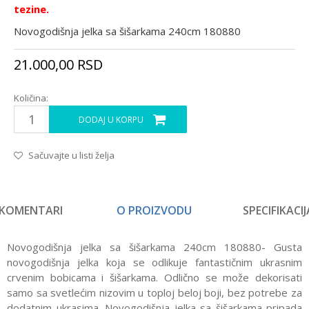
tezine.
Novogodišnja jelka sa šišarkama 240cm 180880
21.000,00
RSD
Količina:
DODAJ U KORPU
Sačuvajte u listi želja
KOMENTARI
O PROIZVODU
SPECIFIKACIJ
Novogodišnja jelka sa šišarkama 240cm 180880- Gusta
novogodišnja jelka koja se odlikuje fantastičnim ukrasnim
crvenim bobicama i šišarkama. Odlično se može dekorisati
samo sa svetlećim nizovim u toploj beloj boji, bez potrebe za
dodatnim ukrasima. Novogodišnja jelka sa šišarkama pripada