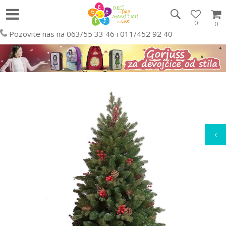
0
0
Pozovite nas na 063/55 33 46 i 011/452 92 40