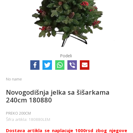
Podeli
No name
Novogodišnja jelka sa šišarkama
240cm 180880
PREKO 200CM
Šifra artikla:
180880LEM
Dostava artikla se naplacuje 1000rsd zbog njegove