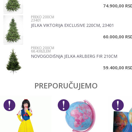
74.900,00
RS
PREKO 200CM
Poruka
23401
JELKA VIKTORIJA EXCLUSIVE 220CM, 23401
60.000,00
RS
PREKO 200CM
68.4382LEM
NOVOGODIŠNJA JELKA ARLBERG FIR 210CM
POŠALJI
59.400,00
RS
PREPORUČUJEMO