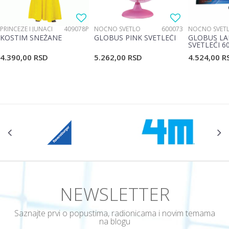
PRINCEZE I JUNACI
409078P
NOĆNO SVETLO
600073
NOĆNO SVET
KOSTIM SNEŽANE
GLOBUS PINK SVETLEĆI
GLOBUS LA
SVETLEĆI 6
4.390,00
RSD
5.262,00
RSD
4.524,00
R
NEWSLETTER
Saznajte prvi o popustima, radionicama i novim temama
na blogu