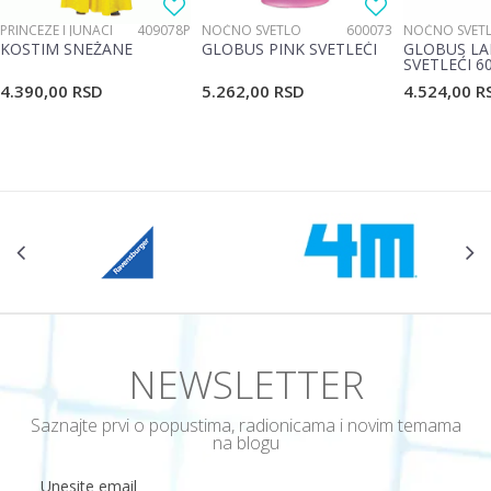
PRINCEZE I JUNACI
409078P
NOĆNO SVETLO
600073
NOĆNO SVET
KOSTIM SNEŽANE
GLOBUS PINK SVETLEĆI
GLOBUS LA
SVETLEĆI 6
4.390,00
RSD
5.262,00
RSD
4.524,00
R
POŠALJI
NEWSLETTER
Saznajte prvi o popustima, radionicama i novim temama
na blogu