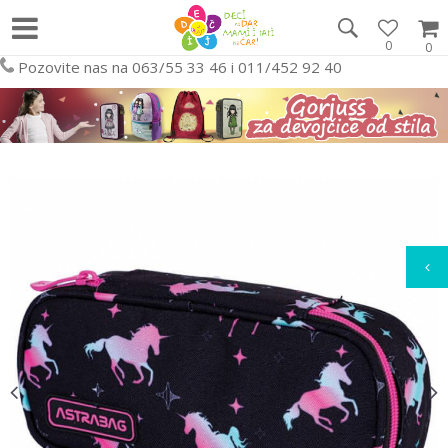
0
0
Pozovite nas na 063/55 33 46 i 011/452 92 40