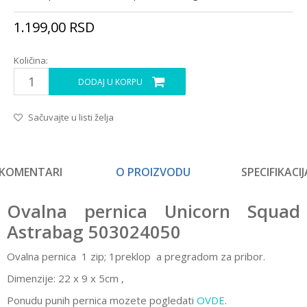
1.199,00
RSD
Količina:
DODAJ U KORPU
Sačuvajte u listi želja
KOMENTARI
O PROIZVODU
SPECIFIKACIJ
Ovalna pernica Unicorn Squad
Astrabag 503024050
Ovalna pernica 1 zip; 1preklop
a pregradom za pribor
.
Dimenzije: 22 x 9 x 5cm
,
Ponudu punih pernica mozete pogledati
OVDE
.