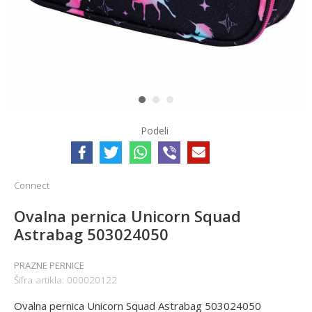
1
2
3
Podeli
Connect
Ovalna pernica Unicorn Squad
Astrabag 503024050
PRAZNE PERNICE
Šifra artikla:
000020122
Ovalna pernica Unicorn Squad Astrabag 503024050