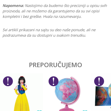
Napomena:
Nastojimo da budemo što precizniji u opisu svih
proizvoda, ali ne možemo da garantujemo da su svi opisi
kompletni i bez greške. Hvala na razumevanju.
Svi artikli prikazani na sajtu su deo naše ponude, ali ne
podrazumeva da su dostupni u svakom trenutku.
Karakteristika
Vrednost
Ostavi komentar
Kategorija
Prazne pernice
PREPORUČUJEMO
Ime/Nadimak
Pol
Devojčice
Brend
Connect
Email
Poruka