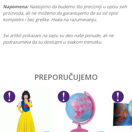
Napomena:
Nastojimo da budemo što precizniji u opisu svih
proizvoda, ali ne možemo da garantujemo da su svi opisi
kompletni i bez greške. Hvala na razumevanju.
Svi artikli prikazani na sajtu su deo naše ponude, ali ne
podrazumeva da su dostupni u svakom trenutku.
Karakteristika
Vrednost
Ostavi komentar
Kategorija
Prazne pernice
PREPORUČUJEMO
Ime/Nadimak
Pol
Devojčice
Brend
Connect
Email
Poruka