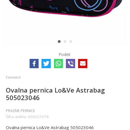
1
2
3
Podeli
Connect
Ovalna pernica Lo&Ve Astrabag
505023046
PRAZNE PERNICE
Šifra artikla:
000021078
Ovalna pernica Lo&Ve Astrabag 505023046