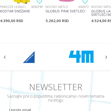
PRINCEZE I JUNACI
409078P
NOĆNO SVETLO
600073
NOĆNO SVET
KOSTIM SNEŽANE
GLOBUS PINK SVETLEĆI
GLOBUS LA
SVETLEĆI 6
4.390,00
RSD
5.262,00
RSD
4.524,00
R
POŠALJI
NEWSLETTER
Saznajte prvi o popustima, radionicama i novim temama
na blogu