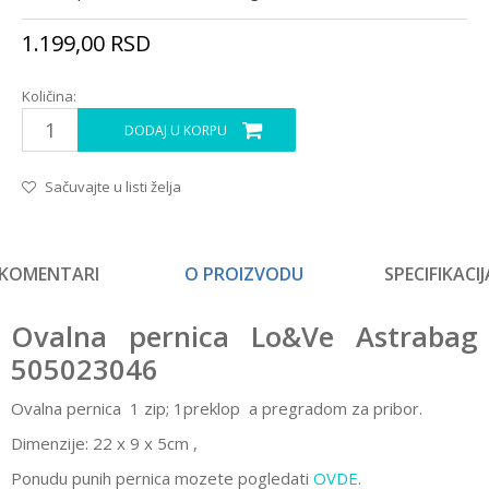
1.199,00
RSD
Količina:
DODAJ U KORPU
Sačuvajte u listi želja
KOMENTARI
O PROIZVODU
SPECIFIKACIJ
Ovalna pernica Lo&Ve Astrabag
505023046
Ovalna pernica 1 zip; 1preklop
a pregradom za pribor
.
Dimenzije: 22 x 9 x 5cm
,
Ponudu punih pernica mozete pogledati
OVDE
.