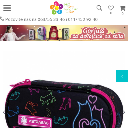
0
0
Pozovite nas na 063/55 33 46 i 011/452 92 40