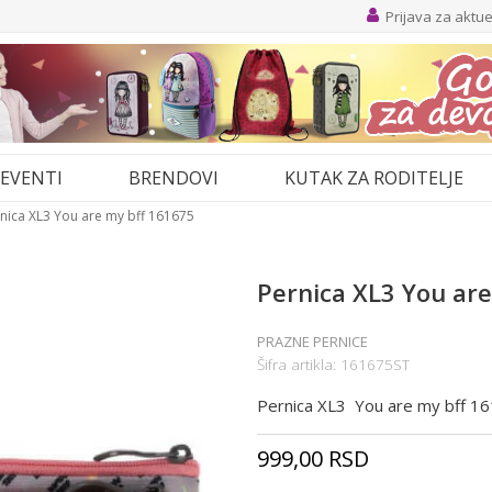
Prijava za aktu
EVENTI
BRENDOVI
KUTAK ZA RODITELJE
nica XL3 You are my bff 161675
Pernica XL3 You ar
PRAZNE PERNICE
Šifra artikla:
161675ST
Pernica XL3 You are my bff 1
999,00
RSD