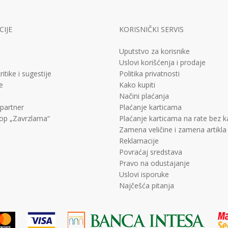
IJE
KORISNIČKI SERVIS
Uputstvo za korisnike
Uslovi korišćenja i prodaje
ritike i sugestije
Politika privatnosti
e
Kako kupiti
Načini plaćanja
 partner
Plaćanje karticama
op „Zavrzlama“
Plaćanje karticama na rate bez 
Zamena veličine i zamena artikla
Reklamacije
Povraćaj sredstava
Pravo na odustajanje
Uslovi isporuke
Najčešća pitanja