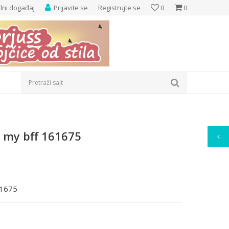
elni događaj
Prijavite se
Registrujte se
0
0
Pretraži sajt
e my bff 161675
61675