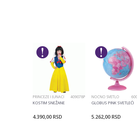
Ostavi komentar
Ime/Nadimak
Poruka
PRINCEZE I JUNACI
409078P
NOĆNO SVETLO
60
POŠALJI
KOSTIM SNEŽANE
GLOBUS PINK SVETLEĆI
4.390,00
RSD
5.262,00
RSD