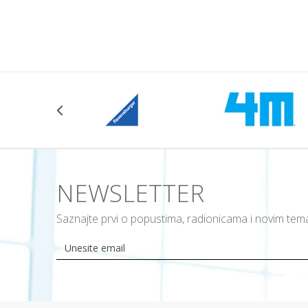
Dodajte u korpu
Dodajte u ko
Veličina
104CM
NEWSLETTER
Saznajte prvi o popustima, radionicama i novim te