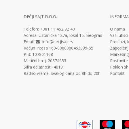
DEČJI SAJT D.O.O.
INFORMAC
Telefon:
+381 11
452 92 40
O nama
Adresa:
Ustanička 127a, lokal 15, Beograd
Vaši utisci
Email:
info@decjisajt.rs
Predlozi, k
Račun
Intesa 160-0000000453899-65
Zaposlenj
PIB:
107801168
Marketing
Matični broj:
20874953
Postanite
Šifra delatnosti:
4619
Poklon sh
Radno vreme:
Svakog dana od 8h do 20h
Kontakt