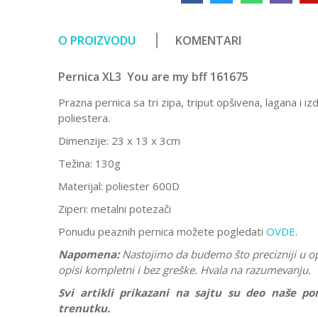
O PROIZVODU
KOMENTARI
Pernica XL3 You are my bff 161675
Prazna pernica sa tri zipa, triput opšivena, lagana i i
poliestera.
Dimenzije: 23 x 13 x 3cm
Težina: 130g
Materijal: poliester 600D
Ziperi: metalni potezači
Ponudu peaznih pernica možete pogledati
OVDE
.
Napomena:
Nastojimo da budemo što precizniji u o
opisi kompletni i bez greške. Hvala na razumevanju.
Svi artikli prikazani na sajtu su deo naše 
trenutku.