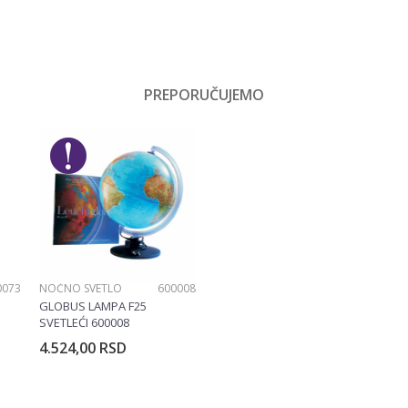
PREPORUČUJEMO
Email
0073
NOĆNO SVETLO
600008
GLOBUS LAMPA F25
SVETLEĆI 600008
4.524,00
RSD