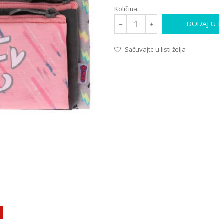
Količina:
DODAJ U
Sačuvajte u listi želja