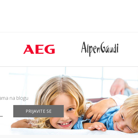
rpu
Dodajte u korpu
mama na blogu
PRIJAVITE SE