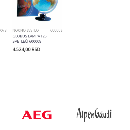
0073
NOĆNO SVETLO
600008
GLOBUS LAMPA F25
SVETLEĆI 600008
4.524,00
RSD
rpu
Dodajte u korpu