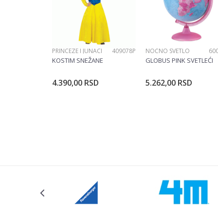
PRINCEZE I JUNACI
409078P
NOĆNO SVETLO
60
POŠALJI
KOSTIM SNEŽANE
GLOBUS PINK SVETLEĆI
4.390,00
RSD
5.262,00
RSD
Dodajte u korpu
Dodajte u ko
Veličina
104CM