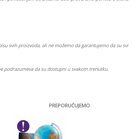
pisu svih proizvoda, ali ne možemo da garantujemo da su svi
li ne podrazumeva da su dostupni u svakom trenutku.
Vrednost
Prazne pernice
PREPORUČUJEMO
Email
Devojčice
Gorjuss