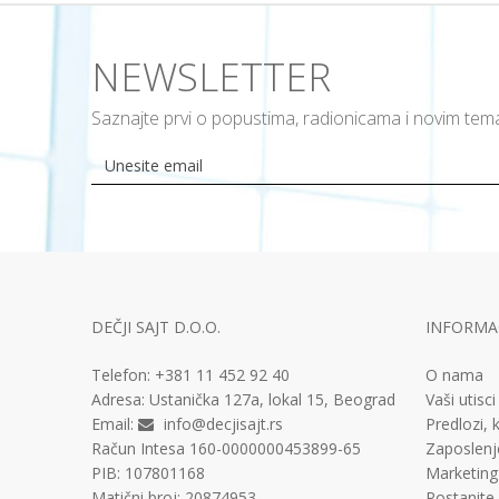
NEWSLETTER
Saznajte prvi o popustima, radionicama i novim te
DEČJI SAJT D.O.O.
INFORMAC
Telefon:
+381 11
452 92 40
O nama
Adresa:
Ustanička 127a, lokal 15, Beograd
Vaši utisci
Email:
info@decjisajt.rs
Predlozi, k
Račun
Intesa 160-0000000453899-65
Zaposlenj
PIB:
107801168
Marketing
Matični broj:
20874953
Postanite