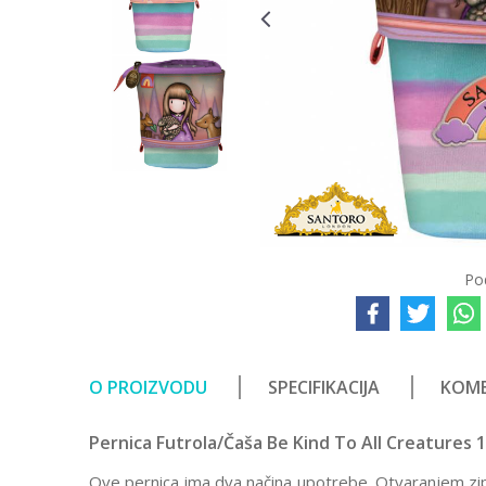
Po
O PROIZVODU
SPECIFIKACIJA
KOME
Pernica Futrola/Čaša Be Kind To All Creatures 
Ove pernica ima dva načina upotrebe. Otvaranjem zip