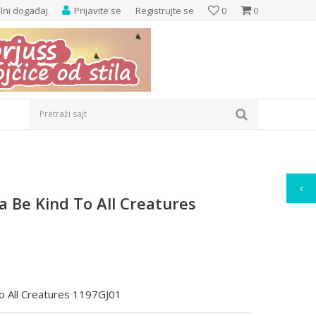
elni događaj
Prijavite se
Registrujte se
0
0
Pretraži sajt
a Be Kind To All Creatures
To All Creatures 1197GJ01