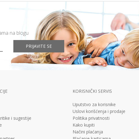
mama na blogu
PRIJAVITE SE
IJE
KORISNIČKI SERVIS
Uputstvo za korisnike
Uslovi korišćenja i prodaje
ritike i sugestije
Politika privatnosti
e
Kako kupiti
Načini plaćanja
 partner
Plaćanje karticama