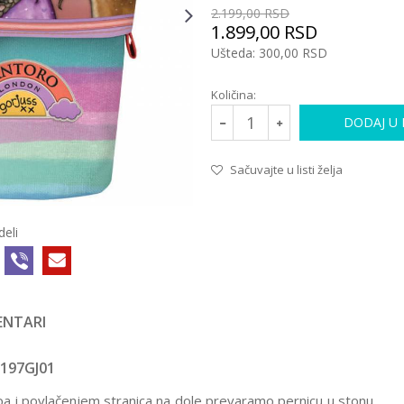
2.199,00
RSD
1.899,00
RSD
Ušteda:
300,00
RSD
Količina:
DODAJ U
Sačuvajte u listi želja
deli
NTARI
1197GJ01
a i povlačenjem stranica na dole prevaramo pernicu u stonu