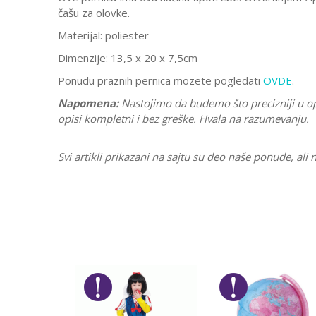
čašu za olovke.
Materijal: poliester
Dimenzije:
13,5 x 20 x 7,5cm
Ponudu praznih pernica mozete pogledati
OVDE
.
Napomena:
Nastojimo da budemo što precizniji u o
opisi kompletni i bez greške. Hvala na razumevanju.
Svi artikli prikazani na sajtu su deo naše ponude, a
Karakteristika
Ostavi komentar
Kategorija
Ime/Nadimak
Pol
Brend
Poruka