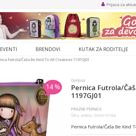
Prijava za aktu
EVENTI
BRENDOVI
KUTAK ZA RODITELJE
nica Futrola/Čaša Be Kind To All Creatures 1197GJ01
Gorjuss
14
%
Pernica Futrola/Čaš
1197GJ01
PRAZNE PERNICE
Šifra artikla:
000019184
Pernica Futrola/Čaša Be Kind 