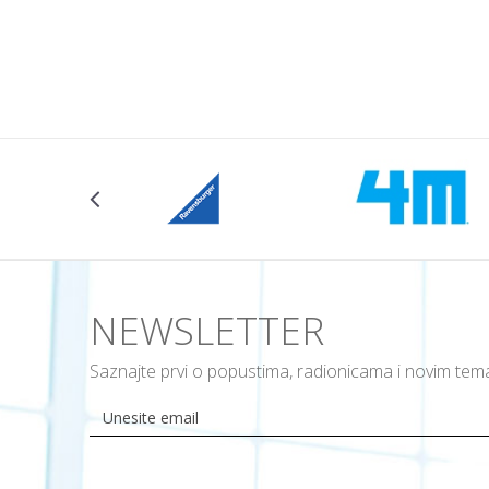
Dodajte u korpu
Dodajte u ko
Veličina
104CM
NEWSLETTER
Saznajte prvi o popustima, radionicama i novim te