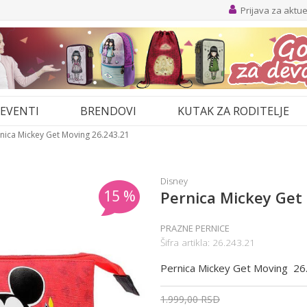
Prijava za aktu
EVENTI
BRENDOVI
KUTAK ZA RODITELJE
nica Mickey Get Moving 26.243.21
Disney
15
%
Pernica Mickey Get
PRAZNE PERNICE
Šifra artikla:
26.243.21
Pernica Mickey Get Moving 26
1.999,00
RSD