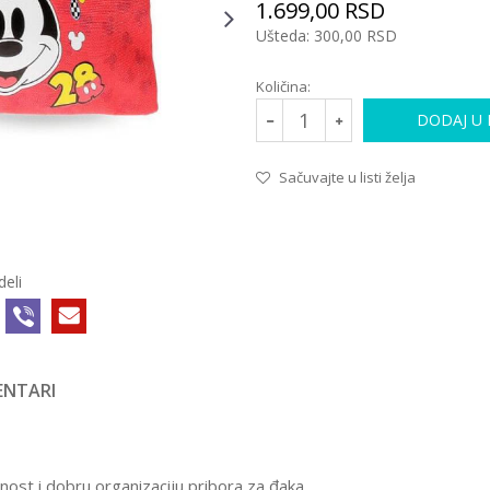
1.699,00
RSD
Ušteda:
300,00
RSD
Količina:
DODAJ U
Sačuvajte u listi želja
deli
NTARI
ost i dobru organizaciju pribora za đaka.