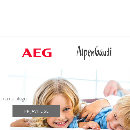
rpu
Dodajte u korpu
mama na blogu
PRIJAVITE SE