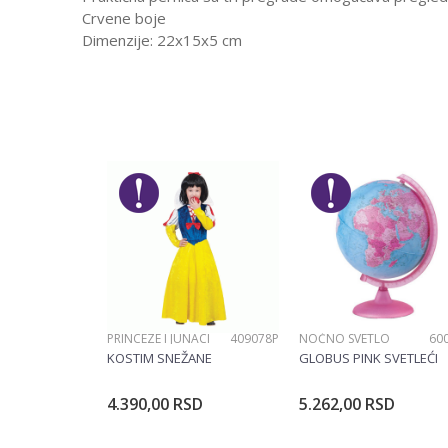
Crvene boje
Dimenzije: 22x15x5 cm
Karakteristika
Ostavi komentar
Kategorija
Ime/Nadimak
Pol
Brend
Poruka
PRINCEZE I JUNACI
409078P
NOĆNO SVETLO
60
POŠALJI
KOSTIM SNEŽANE
GLOBUS PINK SVETLEĆI
4.390,00
RSD
5.262,00
RSD