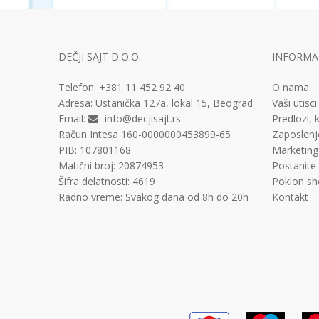
DEČJI SAJT D.O.O.
INFORMAC
Telefon:
+381 11
452 92 40
O nama
Adresa:
Ustanička 127a, lokal 15, Beograd
Vaši utisci
Email:
info@decjisajt.rs
Predlozi, k
Račun
Intesa 160-0000000453899-65
Zaposlenj
PIB:
107801168
Marketing
Matični broj:
20874953
Postanite
Šifra delatnosti:
4619
Poklon sh
Radno vreme:
Svakog dana od 8h do 20h
Kontakt