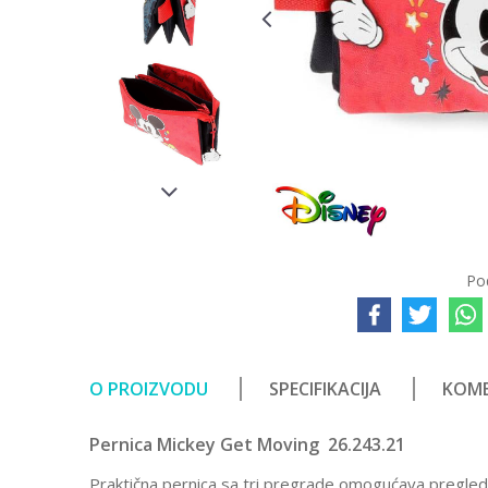
Po
O PROIZVODU
SPECIFIKACIJA
KOME
Pernica Mickey Get Moving 26.243.21
Praktična pernica sa tri pregrade omogućava pregledn