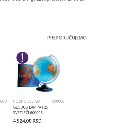
Vrednost
Prazne pernice
PREPORUČUJEMO
Email
Devojčice
Disney
0073
NOĆNO SVETLO
600008
GLOBUS LAMPA F25
SVETLEĆI 600008
4.524,00
RSD