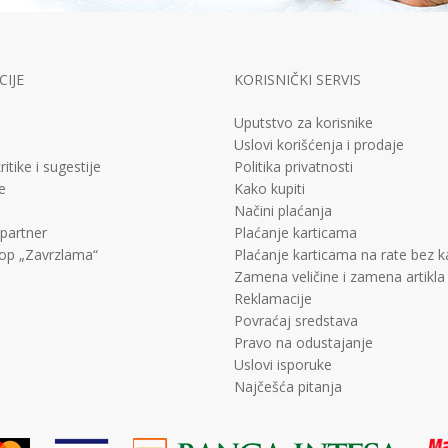
IJE
KORISNIČKI SERVIS
Uputstvo za korisnike
Uslovi korišćenja i prodaje
ritike i sugestije
Politika privatnosti
e
Kako kupiti
Načini plaćanja
 partner
Plaćanje karticama
op „Zavrzlama“
Plaćanje karticama na rate bez 
Zamena veličine i zamena artikla
Reklamacije
Povraćaj sredstava
Pravo na odustajanje
Uslovi isporuke
Najčešća pitanja