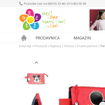
Pozovite nas na 063/55 33 46 i 011/452 92 40
PRODAVNICA
MAGAZIN
Dečji sajt
Proizvodi
Knjižara
Pernice
Prazne pernice
Per