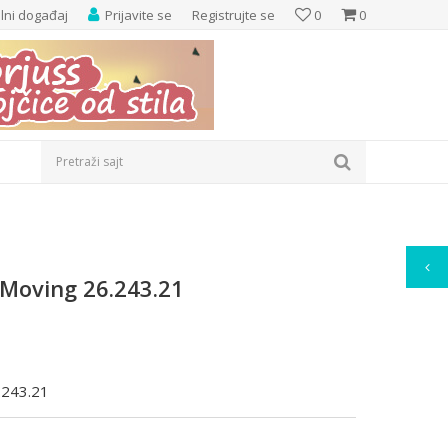
elni događaj
Prijavite se
Registrujte se
0
0
Pretraži sajt
 Moving 26.243.21
.243.21