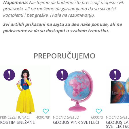
Napomena:
Nastojimo da budemo što precizniji u opisu svih
proizvoda, ali ne možemo da garantujemo da su svi opisi
kompletni i bez greške. Hvala na razumevanju.
Svi artikli prikazani na sajtu su deo naše ponude, ali ne
podrazumeva da su dostupni u svakom trenutku.
Karakteristika
Vrednost
Ostavi komentar
Kategorija
Prazne pernice
PREPORUČUJEMO
Ime/Nadimak
Pol
Dečaci
Brend
Spiderman
Email
Poruka
PRINCEZE I JUNACI
409078P
NOĆNO SVETLO
600073
NOĆNO SVET
KOSTIM SNEŽANE
GLOBUS PINK SVETLEĆI
GLOBUS LA
SVETLEĆI 6