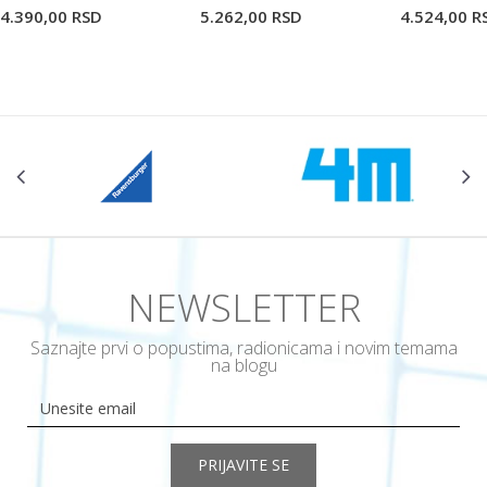
4.390,00
RSD
5.262,00
RSD
4.524,00
R
POŠALJI
NEWSLETTER
Saznajte prvi o popustima, radionicama i novim temama
na blogu
PRIJAVITE SE