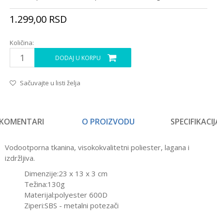
1.299,00
RSD
Količina:
DODAJ U KORPU
Sačuvajte u listi želja
KOMENTARI
O PROIZVODU
SPECIFIKACIJ
Vodootporna tkanina, visokokvalitetni poliester, lagana i
izdržljiva.
Dimenzije:23 x 13 x 3 cm
Težina:130g
Materijal:polyester 600D
Ziperi:SBS - metalni potezači