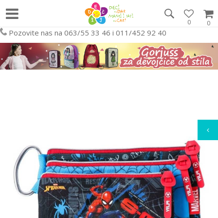
0
0
Pozovite nas na 063/55 33 46 i 011/452 92 40