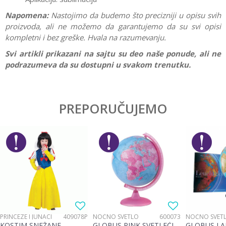
Napomena:
Nastojimo da budemo što precizniji u opisu svih
proizvoda, ali ne možemo da garantujemo da su svi opisi
kompletni i bez greške. Hvala na razumevanju.
Svi artikli prikazani na sajtu su deo naše ponude, ali ne
podrazumeva da su dostupni u svakom trenutku.
Karakteristika
Vrednost
Ostavi komentar
Kategorija
Prazne pernice
PREPORUČUJEMO
Ime/Nadimak
Pol
Devojčice
Brend
Frozen
Email
Poruka
PRINCEZE I JUNACI
409078P
NOĆNO SVETLO
600073
NOĆNO SVET
KOSTIM SNEŽANE
GLOBUS PINK SVETLEĆI
GLOBUS LA