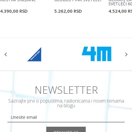
SVETLEĆI 6
4.390,00
RSD
5.262,00
RSD
4.524,00
R
POŠALJI
NEWSLETTER
Saznajte prvi o popustima, radionicama i novim temama
na blogu