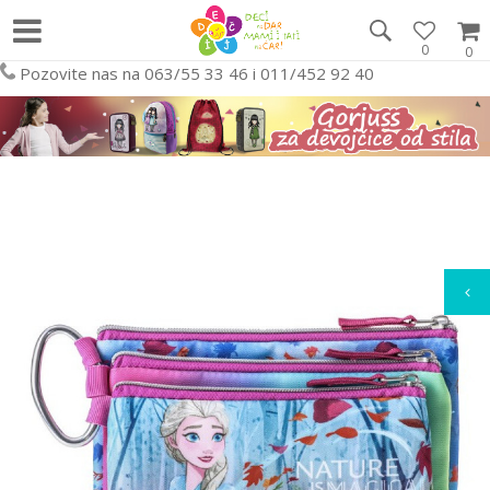
0
0
Pozovite nas na 063/55 33 46 i 011/452 92 40