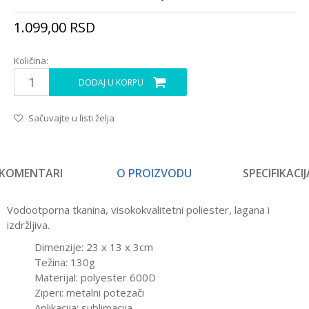
1.099,00
RSD
Količina:
DODAJ U KORPU
Sačuvajte u listi želja
KOMENTARI
O PROIZVODU
SPECIFIKACIJ
Vodootporna tkanina, visokokvalitetni poliester, lagana i
izdržljiva.
Dimenzije: 23 x 13 x 3cm
Težina: 130g
Materijal: polyester 600D
Ziperi: metalni potezači
Aplikacija: sublimacija