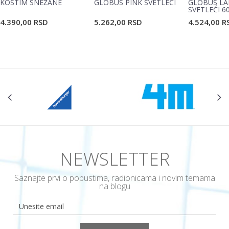
KOSTIM SNEŽANE
GLOBUS PINK SVETLEĆI
GLOBUS LA
SVETLEĆI 6
4.390,00
RSD
5.262,00
RSD
4.524,00
R
POŠALJI
NEWSLETTER
Saznajte prvi o popustima, radionicama i novim temama
na blogu