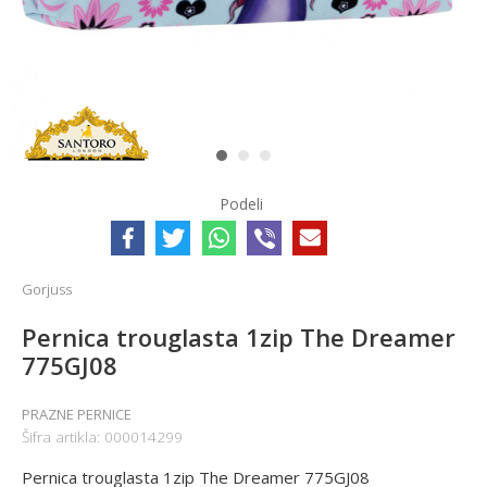
1
2
3
Podeli
Gorjuss
Pernica trouglasta 1zip The Dreamer
775GJ08
PRAZNE PERNICE
Šifra artikla:
000014299
Pernica trouglasta 1zip The Dreamer 775GJ08