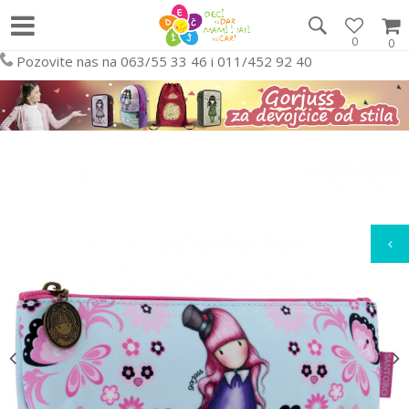
0
0
Pozovite nas na 063/55 33 46 i 011/452 92 40