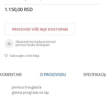
1.150,00
RSD
PROIZVOD VIŠE NIJE DOSTUPAN
Obavesti me kada proizvod
ponovo bude dostupan
Sačuvajte u listi želja
KOMENTARI
O PROIZVODU
SPECIFIKACIJ
pernica trouglasta
glavna pregrada na zip