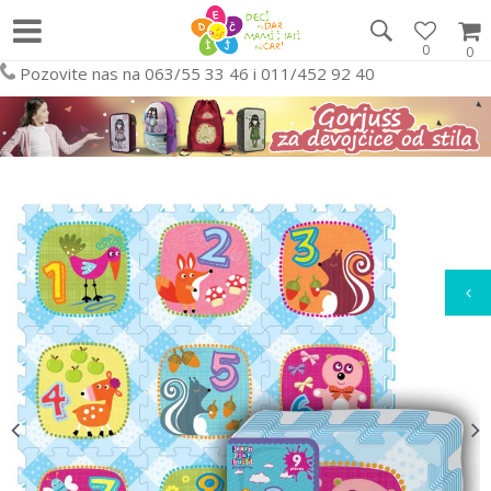
0
0
Pozovite nas na 063/55 33 46 i 011/452 92 40