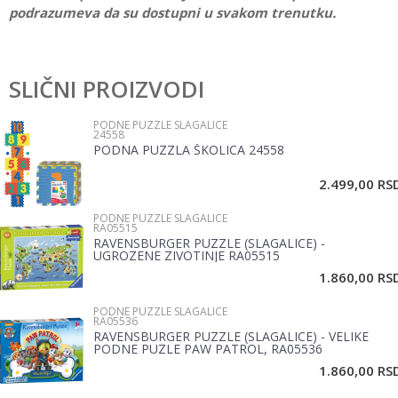
podrazumeva da su dostupni u svakom trenutku.
Karakteristika
Vrednost
Ostavi komentar
Kategorija
Podne puzzle slagalice
SLIČNI PROIZVODI
Ime/Nadimak
Pol
Bebe, Devojčice, Dečaci
PODNE PUZZLE SLAGALICE
24558
Brend
Woody
PODNA PUZZLA ŠKOLICA 24558
Email
2.499,00
RS
PODNE PUZZLE SLAGALICE
Poruka
RA05515
RAVENSBURGER PUZZLE (SLAGALICE) -
UGROZENE ZIVOTINJE RA05515
1.860,00
RS
PODNE PUZZLE SLAGALICE
RA05536
RAVENSBURGER PUZZLE (SLAGALICE) - VELIKE
PODNE PUZLE PAW PATROL, RA05536
POŠALJI
1.860,00
RS