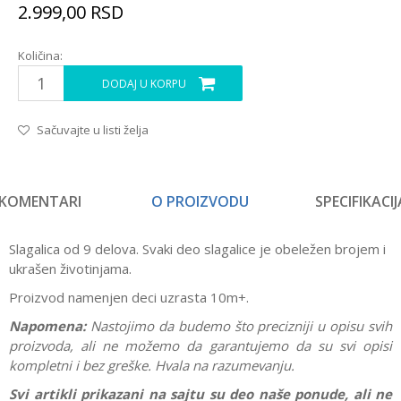
2.999,00
RSD
Količina:
DODAJ U KORPU
Sačuvajte u listi želja
KOMENTARI
O PROIZVODU
SPECIFIKACIJ
Slagalica od 9 delova. Svaki deo slagalice je obeležen brojem i
ukrašen životinjama.
Proizvod namenjen deci uzrasta 10m+.
Napomena:
Nastojimo da budemo što precizniji u opisu svih
proizvoda, ali ne možemo da garantujemo da su svi opisi
kompletni i bez greške. Hvala na razumevanju.
Svi artikli prikazani na sajtu su deo naše ponude, ali ne