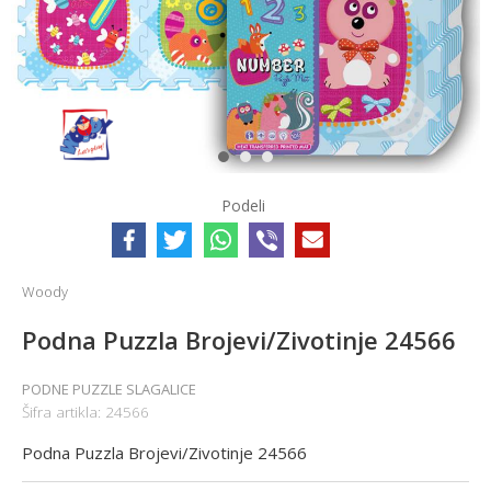
1
2
3
Podeli
Woody
Podna Puzzla Brojevi/Zivotinje 24566
PODNE PUZZLE SLAGALICE
Šifra artikla:
24566
Podna Puzzla Brojevi/Zivotinje 24566