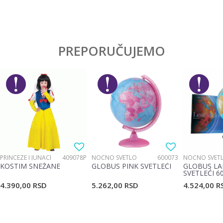
PREPORUČUJEMO
PRINCEZE I JUNACI
409078P
NOĆNO SVETLO
600073
NOĆNO SVET
KOSTIM SNEŽANE
GLOBUS PINK SVETLEĆI
GLOBUS LA
SVETLEĆI 6
4.390,00
RSD
5.262,00
RSD
4.524,00
R