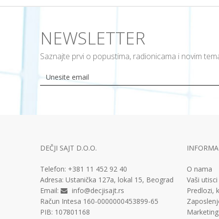
NEWSLETTER
Saznajte prvi o popustima, radionicama i novim te
DEČJI SAJT D.O.O.
INFORMAC
Telefon:
+381 11
452 92 40
O nama
Adresa:
Ustanička 127a, lokal 15, Beograd
Vaši utisci
Email:
info@decjisajt.rs
Predlozi, k
Račun
Intesa 160-0000000453899-65
Zaposlenj
PIB:
107801168
Marketing