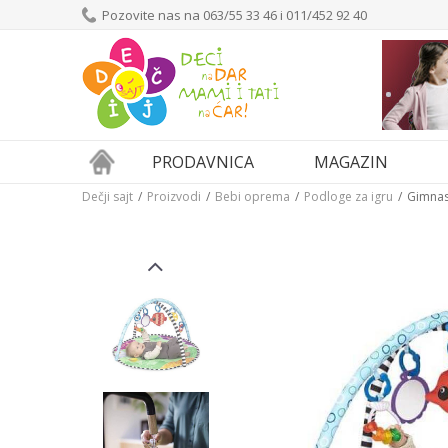
Pozovite nas na 063/55 33 46 i 011/452 92 40
PRODAVNICA
MAGAZIN
Dečji sajt
Proizvodi
Bebi oprema
Podloge za igru
Gimnas