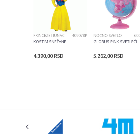
POŠALJI
PRINCEZE I JUNACI
409078P
NOĆNO SVETLO
60
KOSTIM SNEŽANE
GLOBUS PINK SVETLEĆI
4.390,00
RSD
5.262,00
RSD
Dodajte u korpu
Dodajte u ko
Veličina
104CM