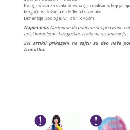
Pet igračkica za svakodnevnu igru mališana, koji jačaju
Mogućnost ležanja na leđima i stomaku.
Dimenzije podloge: 81 x 81 x 45cm
Napomena:
Nastojimo da budemo što precizniji u o
opisi kompletni i bez greške. Hvala na razumevanju.
Svi artikli prikazani na sajtu su deo naše 
trenutku.
Karakteristika
Ostavi komentar
Kategorija
Ime/Nadimak
Pol
Brend
Poruka