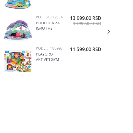
NEMO
SKU11095
PODLOGE ZA IGRU
SKU12534
13.999,00
RSD
PODLOGA ZA
14.999,00
RSD
IGRU THE
LITTLE
MERMAID
TWINKLE
PODLOGE ZA IGRU
186993
11.599,00
RSD
TROVE
PLAYGRO
SKU12534
AKTIVITI GYM
186993