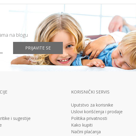
mama na blogu
PRIJAVITE SE
IJE
KORISNIČKI SERVIS
Uputstvo za korisnike
Uslovi korišćenja i prodaje
ritike i sugestije
Politika privatnosti
e
Kako kupiti
Načini plaćanja