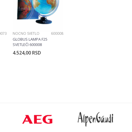
0073
NOĆNO SVETLO
600008
GLOBUS LAMPA F25
SVETLEĆI 600008
4.524,00
RSD
rpu
Dodajte u korpu