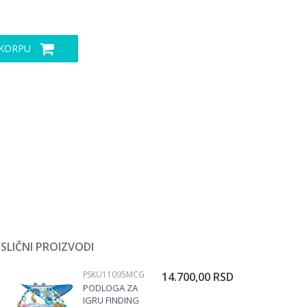
 KORPU
SLIČNI PROIZVODI
SKU11095MCG
PODLOGE ZA IGRU
14.700,00
RSD
PODLOGA ZA
IGRU FINDING