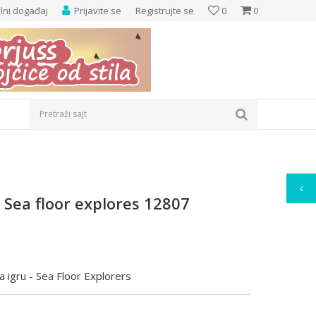
elni događaj
Prijavite se
Registrujte se
0
0
Pretraži sajt
Sea floor explores 12807
a igru - Sea Floor Explorers