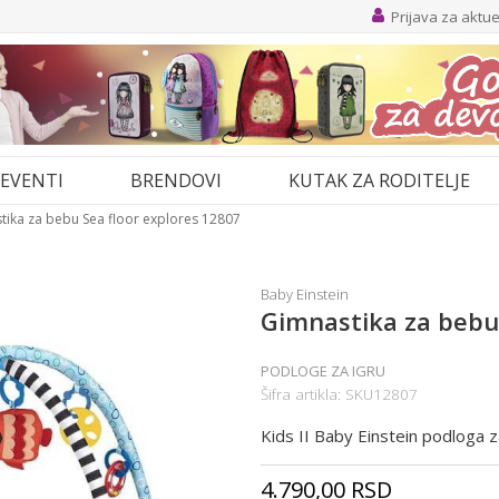
Prijava za aktu
EVENTI
BRENDOVI
KUTAK ZA RODITELJE
tika za bebu Sea floor explores 12807
Baby Einstein
Gimnastika za bebu 
PODLOGE ZA IGRU
Šifra artikla:
SKU12807
Kids II Baby Einstein podloga z
4.790,00
RSD