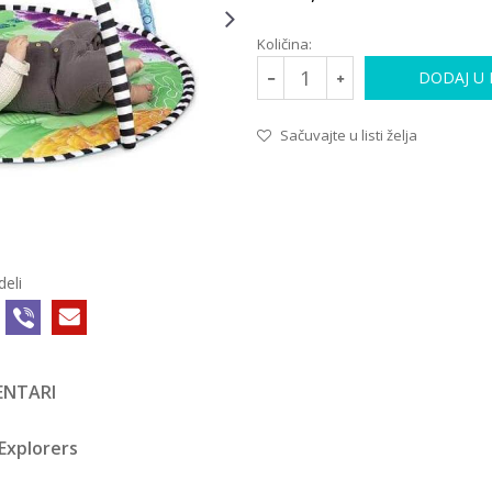
Količina:
DODAJ U
Sačuvajte u listi želja
deli
NTARI
PODLOGE ZA IGRU
114005FVS
7.990,00
RSD
 Explorers
TAF TOYS
MUZIČKA