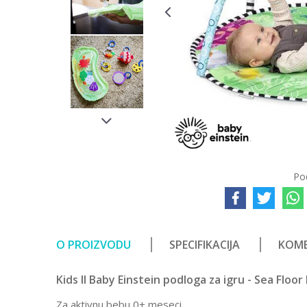
Po
O PROIZVODU
SPECIFIKACIJA
KOME
Kids II Baby Einstein podloga za igru - Sea Floor
Za aktivnu bebu 0+ meseci