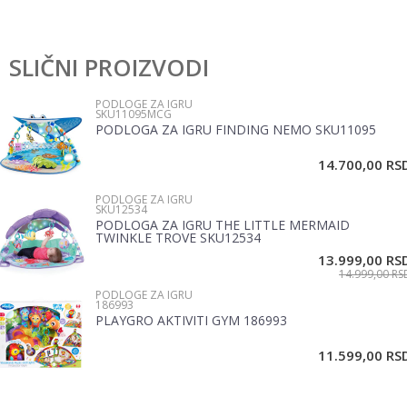
Karakteristika
Vrednost
Ostavi komentar
Kategorija
Podloge za igru
SLIČNI PROIZVODI
Ime/Nadimak
Pol
Bebe
PODLOGE ZA IGRU
SKU11095MCG
Brend
Infantino
PODLOGA ZA IGRU FINDING NEMO SKU11095
Email
14.700,00
RS
PODLOGE ZA IGRU
Poruka
SKU12534
PODLOGA ZA IGRU THE LITTLE MERMAID
TWINKLE TROVE SKU12534
13.999,00
RS
14.999,00
RS
PODLOGE ZA IGRU
186993
PLAYGRO AKTIVITI GYM 186993
POŠALJI
11.599,00
RS