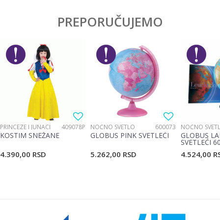
PREPORUČUJEMO
PRINCEZE I JUNACI
409078P
NOĆNO SVETLO
600073
NOĆNO SVET
KOSTIM SNEŽANE
GLOBUS PINK SVETLEĆI
GLOBUS LA
SVETLEĆI 6
4.390,00
RSD
5.262,00
RSD
4.524,00
R