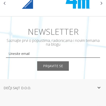
NEWSLETTER
Saznajte prvi o popustima, radionicama i novim temama
na blogu
PRIJAVITE SE
DEČJI SAJT D.O.O.
Telefon:
+381 11
452 92 40
Adresa:
Ustanička 127a, lokal 15, Beograd