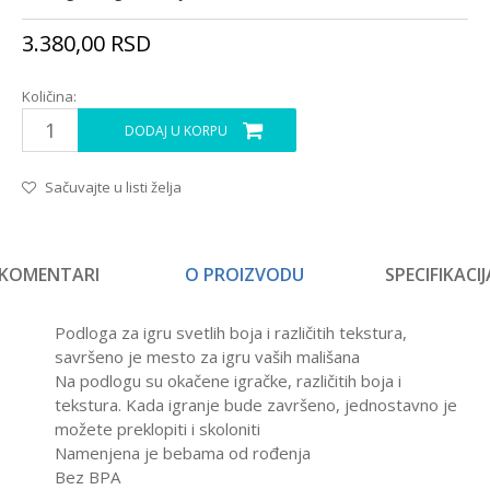
3.380,00
RSD
Količina:
DODAJ U KORPU
Sačuvajte u listi želja
KOMENTARI
O PROIZVODU
SPECIFIKACIJ
Podloga za igru svetlih boja i različitih tekstura,
savršeno je mesto za igru vaših mališana
Na podlogu su okačene igračke, različitih boja i
tekstura. Kada igranje bude završeno, jednostavno je
možete preklopiti i skoloniti
Namenjena je bebama od rođenja
Bez BPA