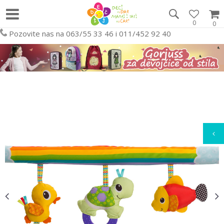
0
0
Pozovite nas na 063/55 33 46 i 011/452 92 40