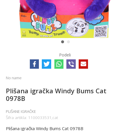
1
2
Podeli
No name
Plišana igračka Windy Bums Cat
0978B
PLIŠANE IGRAČKE
Šifra artikla:
1100033531,cat
Plišana igračka Windy Bums Cat 0978B