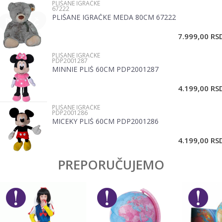
PLIŠANE IGRAČKE
67222
Brend
No name
PLIŠANE IGRAČKE MEDA 80CM 67222
Email
7.999,00
RS
PLIŠANE IGRAČKE
Poruka
PDP2001287
MINNIE PLIŠ 60CM PDP2001287
4.199,00
RS
PLIŠANE IGRAČKE
PDP2001286
MICEKY PLIŠ 60CM PDP2001286
POŠALJI
4.199,00
RS
PREPORUČUJEMO