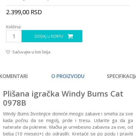
2.399,00
RSD
Količina:
DODAJ U KORPU
Sačuvajte u listi želja
KOMENTARI
O PROIZVODU
SPECIFIKACIJ
Plišana igračka Windy Bums Cat
0978B
Windy Bums životinjice doneće mnogo zabave i smeha za sve
kada počnu da se migolj, prde i tresu. Udarite ga da ga
naterate da pokrene. Mačka je urnebesno zabavna za sve, od
beba (10 meseci+) do odraslih. Kretaće se po podu i praviti