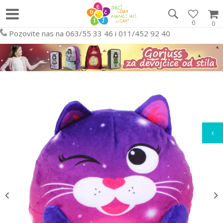
0
0
Pozovite nas na 063/55 33 46 i 011/452 92 40