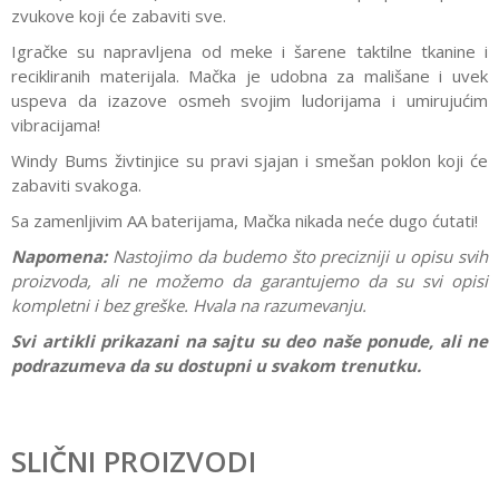
zvukove koji će zabaviti sve.
Igračke su napravljena od meke i šarene taktilne tkanine i
recikliranih materijala. Mačka je udobna za mališane i uvek
uspeva da izazove osmeh svojim ludorijama i umirujućim
vibracijama!
Windy Bums živtinjice su pravi sjajan i smešan poklon koji će
zabaviti svakoga.
Sa zamenljivim AA baterijama, Mačka nikada neće dugo ćutati!
Napomena:
Nastojimo da budemo što precizniji u opisu svih
proizvoda, ali ne možemo da garantujemo da su svi opisi
kompletni i bez greške. Hvala na razumevanju.
Svi artikli prikazani na sajtu su deo naše ponude, ali ne
podrazumeva da su dostupni u svakom trenutku.
Karakteristika
Vrednost
Ostavi komentar
Kategorija
Plišane igračke
SLIČNI PROIZVODI
Ime/Nadimak
Pol
Devojčice