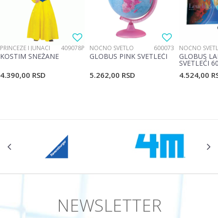
PRINCEZE I JUNACI
409078P
NOĆNO SVETLO
600073
NOĆNO SVET
KOSTIM SNEŽANE
GLOBUS PINK SVETLEĆI
GLOBUS LA
SVETLEĆI 6
4.390,00
RSD
5.262,00
RSD
4.524,00
R
NEWSLETTER