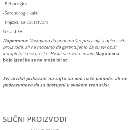
-Bebarogica
-Šarenorogic kaku
-Knjizicu sa uputstvom
Uzrast:3+
Napomena:
Nastojimo da budemo što precizniji u opisu svih
proizvoda, ali ne možemo da garantujemo da su svi opisi
kompletni i bez greške. Hvala na razumevanju.
Napomena:
boja igračke se ne može birati.
Svi artikli prikazani na sajtu su deo naše ponude, ali ne
podrazumeva da su dostupni u svakom trenutku.
Karakteristika
Vrednost
Ostavi komentar
Kategorija
Plišane igračke
SLIČNI PROIZVODI
Ime/Nadimak
Pol
Devojčice, Dečaci