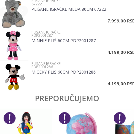
PLIŠANE IGRAČKE
67222
Brend
No name
PLIŠANE IGRAČKE MEDA 80CM 67222
Email
7.999,00
RS
PLIŠANE IGRAČKE
Poruka
PDP2001287
MINNIE PLIŠ 60CM PDP2001287
4.199,00
RS
PLIŠANE IGRAČKE
PDP2001286
MICEKY PLIŠ 60CM PDP2001286
POŠALJI
4.199,00
RS
PREPORUČUJEMO