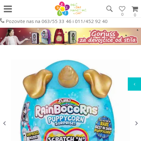
0
0
Pozovite nas na 063/55 33 46 i 011/452 92 40