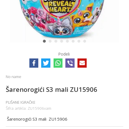
1
2
3
4
5
6
7
8
Podeli
No name
Šarenorogići S3 mali ZU15906
PLIŠANE IGRAČKE
Šifra artikla:
ZU15906vam
Šarenorogići S3 mali ZU15906