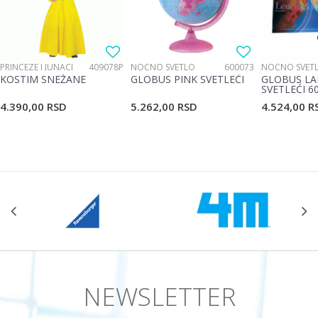
PRINCEZE I JUNACI
409078P
NOĆNO SVETLO
600073
NOĆNO SVET
KOSTIM SNEŽANE
GLOBUS PINK SVETLEĆI
GLOBUS LA
SVETLEĆI 6
4.390,00
RSD
5.262,00
RSD
4.524,00
R
NEWSLETTER