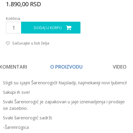
1.890,00
RSD
Količina:
DODAJ U KORPU
Sačuvajte u listi želja
KOMENTARI
O PROIZVODU
VIDEO
Stigli su sjajni Šarenorogići! Najsladji, najmekaniji novi ljubimci!
Sakupi ih sve!
Svaki Šarenorogić je zapakovan u jaje iznenadjenja i prodaje
se zasebno.
Svaki šarenorogić sadrži:
-Šarenrogica