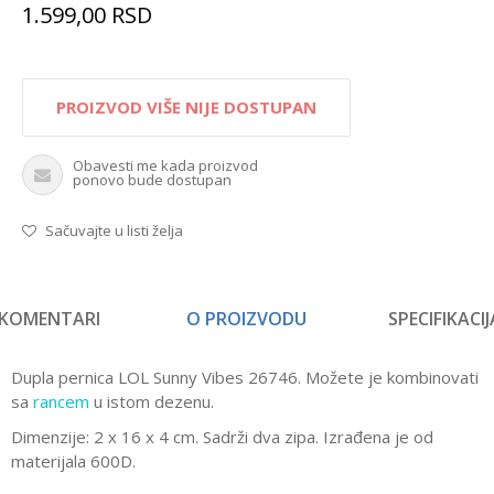
1.599,00
RSD
PROIZVOD VIŠE NIJE DOSTUPAN
Obavesti me kada proizvod
ponovo bude dostupan
Sačuvajte u listi želja
KOMENTARI
O PROIZVODU
SPECIFIKACIJ
Dupla pernica LOL Sunny Vibes 26746. Možete je kombinovati
sa
rancem
u istom dezenu.
Dimenzije: 2 x 16 x 4 cm. Sadrži dva zipa. Izrađena je od
materijala 600D.