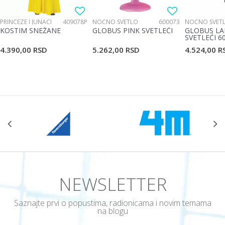
PRINCEZE I JUNACI
409078P
NOĆNO SVETLO
600073
NOĆNO SVET
KOSTIM SNEŽANE
GLOBUS PINK SVETLEĆI
GLOBUS LA
SVETLEĆI 6
4.390,00
RSD
5.262,00
RSD
4.524,00
R
POŠALJI
NEWSLETTER
Saznajte prvi o popustima, radionicama i novim temama
na blogu