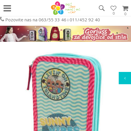
0
0
Pozovite nas na 063/55 33 46 i 011/452 92 40