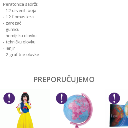
Peratonica sadrži:
- 12 drvenih boja
- 12 flomastera
- zarezač
- gumicu
- hemijsku olovku
- tehničku olovku
- lenjir
- 2 grafitne olovke
Karakteristika
Vrednost
Ostavi komentar
Kategorija
Pernice
PREPORUČUJEMO
Ime/Nadimak
Pol
Devojčice
Brend
Lol
Email
Poruka