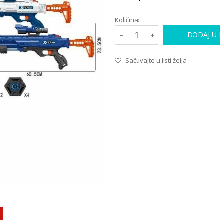
Količina:
DODAJ U
Sačuvajte u listi želja