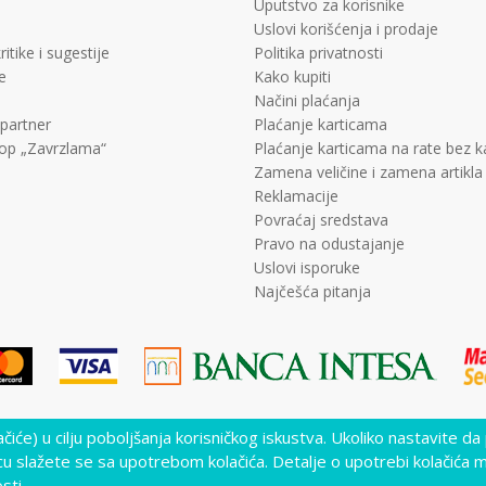
Uputstvo za korisnike
Uslovi korišćenja i prodaje
ritike i sugestije
Politika privatnosti
e
Kako kupiti
Načini plaćanja
 partner
Plaćanje karticama
op „Zavrzlama“
Plaćanje karticama na rate bez 
Zamena veličine i zamena artikla
Reklamacije
Povraćaj sredstava
Pravo na odustajanje
Uslovi isporuke
Najčešća pitanja
lačiće) u cilju poboljšanja korisničkog iskustva. Ukoliko nastavite da
lika i samih cena, ali ne možemo garantovati da su sve informacije kompletne i 
nutku. Raspoloživost robe možete proveriti pozivom Call Centra na +381 11 452
cu slažete se sa upotrebom kolačića. Detalje o upotrebi kolačića 
sti.