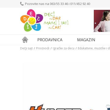
Pozovite nas na 063/55 33 46 i 011/452 92 40
PRODAVNICA
MAGAZIN
Dečji sajt
Proizvodi
Igračke za decu
Edukativne, muzičke i 