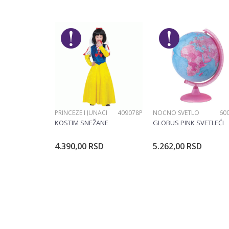
Ime/Nadimak
Pol
De
Brend
No
Poruka
PRINCEZE I JUNACI
409078P
NOĆNO SVETLO
60
POŠALJI
KOSTIM SNEŽANE
GLOBUS PINK SVETLEĆI
4.390,00
RSD
5.262,00
RSD
Dodajte u korpu
Dodajte u ko
Veličina
104CM