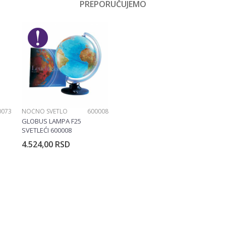
PREPORUČUJEMO
Email
čaci
 name
0073
NOĆNO SVETLO
600008
GLOBUS LAMPA F25
SVETLEĆI 600008
4.524,00
RSD
rpu
Dodajte u korpu