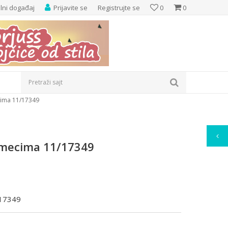
elni događaj
Prijavite se
Registrujte se
0
0
Pretraži sajt
ima 11/17349
mecima 11/17349
/17349