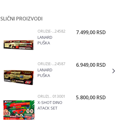
SLIČNI PROIZVODI
ORUŽJE-PUŠKE I PIŠTOLJI
24582
7.499,00
RSD
LANARD
PUŠKA
HUNTSMAN 50
91905
ORUŽJE-PUŠKE I PIŠTOLJI
24587
6.949,00
RSD
LANARD
PUŠKA
HUNTSMAN
BIG BOOMER
91954
ORUŽJE-PUŠKE I PIŠTOLJI
013001
5.800,00
RSD
X-SHOT DINO
ATACK SET
ORUZJE 013001