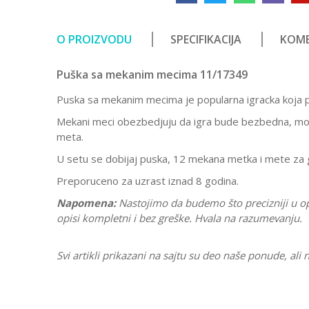
O PROIZVODU
SPECIFIKACIJA
KOME
Puška sa mekanim mecima 11/17349
Puska sa mekanim mecima je popularna igracka koja pr
Mekani meci obezbedjuju da igra bude bezbedna, moze 
meta.
U setu se dobijaj puska, 12 mekana metka i mete za 
Preporuceno za uzrast iznad 8 godina.
Napomena:
Nastojimo da budemo što precizniji u o
opisi kompletni i bez greške. Hvala na razumevanju.
Svi artikli prikazani na sajtu su deo naše ponude, a
Karakteristika
Vr
Ostavi komentar
Kategorija
Or