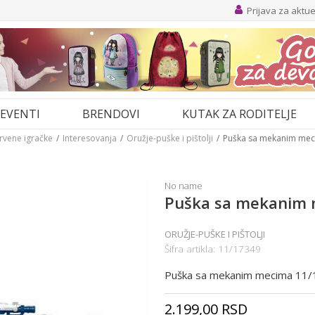
Prijava za aktu
EVENTI
BRENDOVI
KUTAK ZA RODITELJE
drvene igračke
Interesovanja
Oružje-puške i pištolji
Puška sa mekanim mec
No name
Puška sa mekanim 
ORUŽJE-PUŠKE I PIŠTOLJI
Šifra artikla:
11/17349
Puška sa mekanim mecima 11
2.199,00
RSD