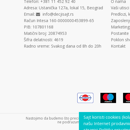
Telefon:
+381 11
452 92 40
O nama
Adresa:
Ustanička 127a, lokal 15, Beograd
Vaši utisci
Email:
info@decjisajt.rs
Predlozi, k
Račun
Intesa 160-0000000453899-65
Zaposlenj
PIB:
107801168
Marketing
Matični broj:
20874953
Postanite
Šifra delatnosti:
4619
Poklon sh
Radno vreme:
Svakog dana od 8h do 20h
Kontakt
Sajt koristi cookies (ko
Nastojimo da budemo što precizniji u opisu proizvoda, prikazu s
ne podrazumeva da su dostupni u svakom tre
našu Internet prodavni
stranici Politika privatno