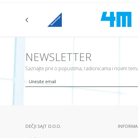
NEWSLETTER
Saznajte prvi o popustima, radionicama i novim te
DEČJI SAJT D.O.O.
INFORMAC