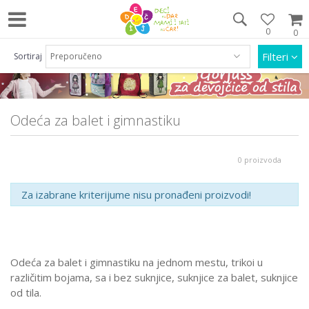
0
0
Pozovite nas na 063/55 33 46 i 011/452 92 40
Filteri
Sortiraj
Odeća za balet i gimnastiku
0 proizvoda
Za izabrane kriterijume nisu pronađeni proizvodi!
Odeća za balet i gimnastiku na jednom mestu, trikoi u
različitim bojama, sa i bez suknjice, suknjice za balet, suknjice
od tila.