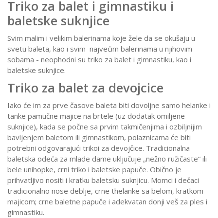
Triko za balet i gimnastiku i
baletske suknjice
Svim malim i velikim balerinama koje žele da se okušaju u
svetu baleta, kao i svim najvećim balerinama u njihovim
sobama - neophodni su triko za balet i gimnastiku, kao i
baletske suknjice.
Triko za balet za devojcice
Iako će im za prve časove baleta biti dovoljne samo helanke i
tanke pamučne majice na brtele (uz dodatak omiljene
suknjice), kada se počne sa prvim takmičenjima i ozbiljnijim
bavljenjem baletom ili gimnastikom, polaznicama će biti
potrebni odgovarajući trikoi za devojčice. Tradicionalna
baletska odeća za mlade dame uključuje „nežno ružičaste“ ili
bele unihopke, crni triko i baletske papuče. Obično je
prihvatljivo nositi i kratku baletsku suknjicu. Momci i dečaci
tradicionalno nose deblje, crne thelanke sa belom, kratkom
majicom; crne baletne papuče i adekvatan donji veš za ples i
gimnastiku.