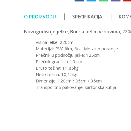
O PROIZVODU
SPECIFIKACIJA
KOME
Novogodišnje jelke, Bor sa belim vrhovima, 22
Visina jelke: 220cm
Materijal: PVC film, žica, Metalno postolje
Prečnik u podnožju jelke: 125cm
Prečnik grančica: 10 cm
Bruto težina: 11,85kg
Neto težina: 10,15kg
Dimenzije: 120cm / 35cm / 35cm
Transportno pakovanje: kartonska kutija
Karakteristika
Vrednost
Ostavi komentar
Kategorija
Novogodišnje
Ime/Nadimak
Pol
Devojčice, De