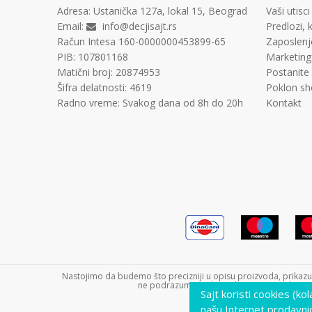
Adresa:
Ustanička 127a, lokal 15, Beograd
Vaši utisci
Email:
info@decjisajt.rs
Predlozi, k
Račun
Intesa 160-0000000453899-65
Zaposlenj
PIB:
107801168
Marketing
Matični broj:
20874953
Postanite
Šifra delatnosti:
4619
Poklon sh
Radno vreme:
Svakog dana od 8h do 20h
Kontakt
Nastojimo da budemo što precizniji u opisu proizvoda, prikazu s
ne podrazumeva da su dostupni u svakom tre
Sajt koristi cookies (ko
našu Internet prodavni