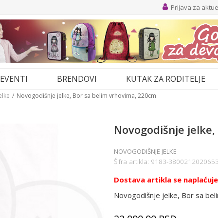
Prijava za aktu
EVENTI
BRENDOVI
KUTAK ZA RODITELJE
elke
Novogodišnje jelke, Bor sa belim vrhovima, 220cm
Novogodišnje jelke,
NOVOGODIŠNJE JELKE
Šifra artikla:
9183-380021202065
Dostava artikla se naplaćuj
Novogodišnje jelke, Bor sa be