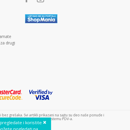
kamate
 za drugi
bez grešaka. Svi artikli prikazani na sajtu su deo naše ponude i
 9240. Dečji sajt doo nije u sistemu PDV-a.
×
 pregledate i koristite
možete pogledati na