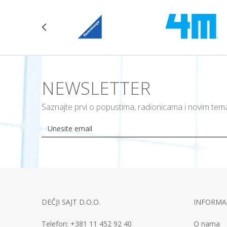
NEWSLETTER
Saznajte prvi o popustima, radionicama i novim te
DEČJI SAJT D.O.O.
INFORMAC
Telefon:
+381 11
452 92 40
O nama