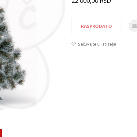
22.000,00
RSD
RASPRODATO
Sačuvajte u listi želja