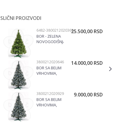
SLIČNI PROIZVODI
NOVOGODIŠNJE JELKE
6482-3800212020363
25.500,00
RSD
BOR - ZELENA
NOVOGODIŠNJA
JELKA, 250CM
NOVOGODIŠNJE JELKE
3800212020646
14.000,00
RSD
BOR SA BELIM
VRHOVIMA,
180CM
NOVOGODIŠNJE JELKE
3800212020929
9.000,00
RSD
BOR SA BELIM
VRHOVIMA,
120CM