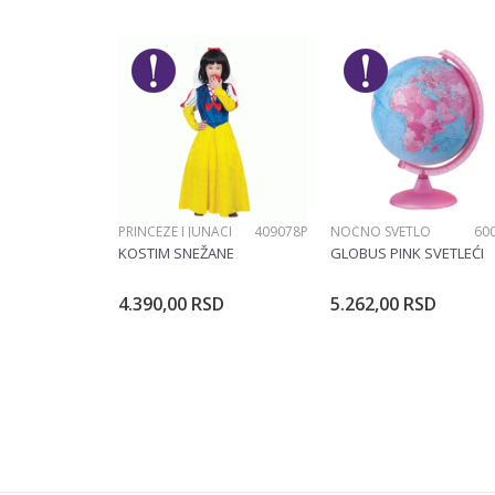
Poruka
POŠALJI
PRINCEZE I JUNACI
409078P
NOĆNO SVETLO
60
KOSTIM SNEŽANE
GLOBUS PINK SVETLEĆI
4.390,00
RSD
5.262,00
RSD
Dodajte u korpu
Dodajte u ko
Veličina
104CM