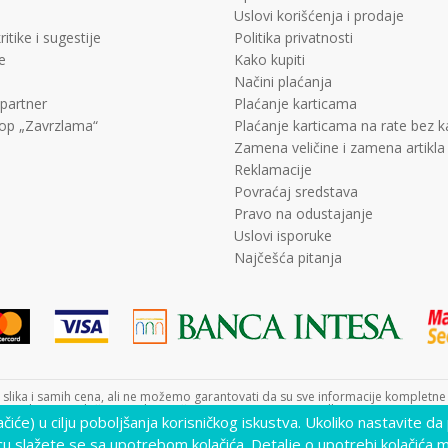
Uslovi korišćenja i prodaje
ritike i sugestije
Politika privatnosti
e
Kako kupiti
Načini plaćanja
 partner
Plaćanje karticama
op „Zavrzlama“
Plaćanje karticama na rate bez 
Zamena veličine i zamena artikla
Reklamacije
Povraćaj sredstava
Pravo na odustajanje
Uslovi isporuke
Najčešća pitanja
lika i samih cena, ali ne možemo garantovati da su sve informacije kompletne i 
nutku. Raspoloživost robe možete proveriti pozivom Call Centra na +381 11 452
lačiće) u cilju poboljšanja korisničkog iskustva. Ukoliko nastavite da
cu slažete se sa upotrebom kolačića. Detalje o upotrebi kolačića 
www.decjisajt.rs
NB SOFT
©2026
, Izrada
. Sva prava zadržana.