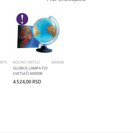
0073
NOĆNO SVETLO
600008
GLOBUS LAMPA F25
SVETLEĆI 600008
4.524,00
RSD
rpu
Dodajte u korpu