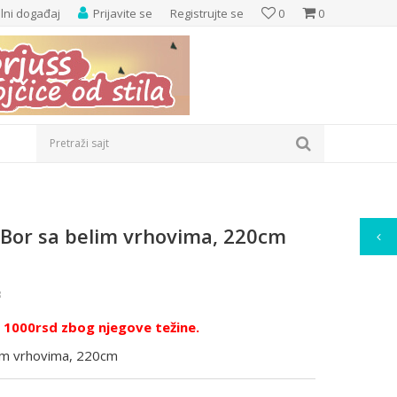
elni događaj
Prijavite se
Registrujte se
0
0
Pretraži sajt
 Bor sa belim vrhovima, 220cm
3
e 1000rsd zbog njegove težine.
lim vrhovima, 220cm