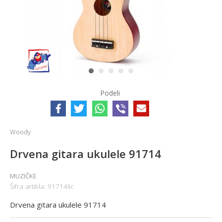
1
2
3
4
5
Podeli
Woody
Drvena gitara ukulele 91714
MUZIČKE
Šifra artikla:
91714lic
Drvena gitara ukulele 91714