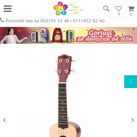
0
0
Pozovite nas na 063/55 33 46 i 011/452 92 40