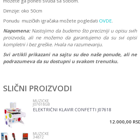
možete ga poneti svuda sa sobom.
Dimzije: oko 50cm
Ponudu muzičkih igračaka možete pogledati
OVDE
.
Napomena:
Nastojimo da budemo što precizniji u opisu svih
proizvoda, ali ne možemo da garantujemo da su svi opisi
kompletni i bez greške. Hvala na razumevanju.
Svi artikli prikazani na sajtu su deo naše ponude, ali ne
podrazumeva da su dostupni u svakom trenutku.
Karakteristika
Vrednost
Ostavi komentar
Kategorija
Muzičke
SLIČNI PROIZVODI
Ime/Nadimak
Pol
Devojčice, Dečaci
MUZIČKE
J07618GB
Brend
Woody
ELEKTRIČNI KLAVIR CONFETTI J07618
Email
12.000,00
RS
MUZIČKE
Poruka
34872