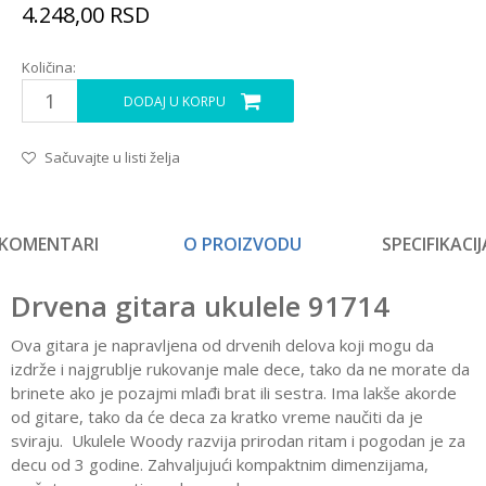
4.248,00
RSD
Količina:
DODAJ U KORPU
Sačuvajte u listi želja
KOMENTARI
O PROIZVODU
SPECIFIKACIJ
Drvena gitara ukulele 91714
Ova gitara je napravljena od drvenih delova koji mogu da
izdrže i najgrublje rukovanje male dece, tako da ne morate da
brinete ako je pozajmi mlađi brat ili sestra. Ima lakše akorde
od gitare, tako da će deca za kratko vreme naučiti da je
sviraju. Ukulele Woody razvija prirodan ritam i pogodan je za
decu od 3 godine. Zahvaljujući kompaktnim dimenzijama,