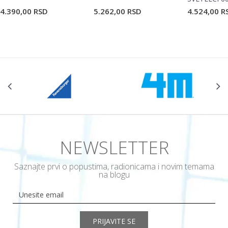
4.390,00
RSD
5.262,00
RSD
4.524,00
R
NEWSLETTER
Saznajte prvi o popustima, radionicama i novim temama
na blogu
PRIJAVITE SE