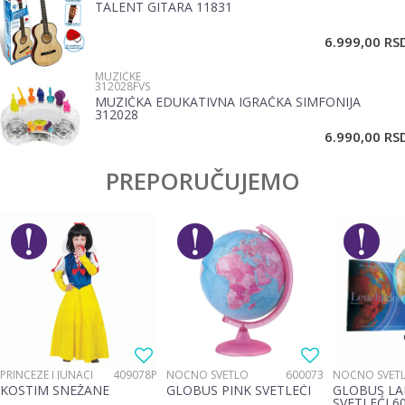
TALENT GITARA 11831
6.999,00
RS
MUZIČKE
312028FVS
MUZIČKA EDUKATIVNA IGRAČKA SIMFONIJA
312028
POŠALJI
6.990,00
RS
PREPORUČUJEMO
PRINCEZE I JUNACI
409078P
NOĆNO SVETLO
600073
NOĆNO SVET
KOSTIM SNEŽANE
GLOBUS PINK SVETLEĆI
GLOBUS LA
SVETLEĆI 6