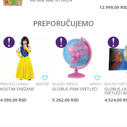
KATANCIMA, HTS0024
POŠALJI
12.999,00
RS
PREPORUČUJEMO
PRINCEZE I JUNACI
409078P
NOĆNO SVETLO
600073
NOĆNO SVET
KOSTIM SNEŽANE
GLOBUS PINK SVETLEĆI
GLOBUS LA
SVETLEĆI 6
4.390,00
RSD
5.262,00
RSD
4.524,00
R