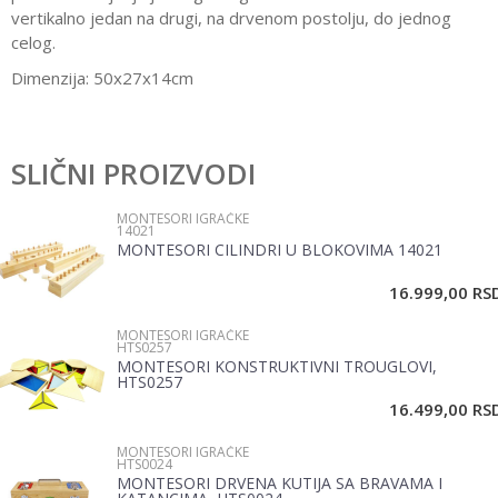
vertikalno jedan na drugi, na drvenom postolju, do jednog
celog.
Dimenzija: 50x27x14cm
Karakteristika
Vrednost
Ostavi komentar
Kategorija
Montesori igračke
SLIČNI PROIZVODI
Ime/Nadimak
Pol
Devojčice, Dečaci
MONTESORI IGRAČKE
14021
Brend
Pertini
MONTESORI CILINDRI U BLOKOVIMA 14021
Email
Materijal
Drvo
16.999,00
RS
MONTESORI IGRAČKE
Poruka
HTS0257
MONTESORI KONSTRUKTIVNI TROUGLOVI,
HTS0257
16.499,00
RS
MONTESORI IGRAČKE
HTS0024
MONTESORI DRVENA KUTIJA SA BRAVAMA I