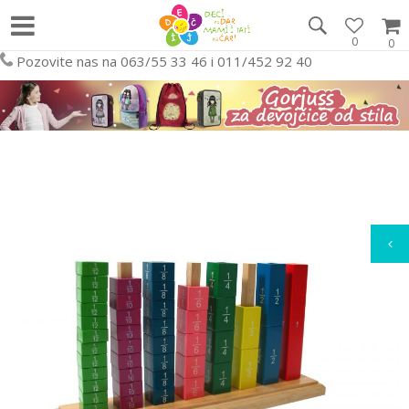
0
0
Pozovite nas na 063/55 33 46 i 011/452 92 40