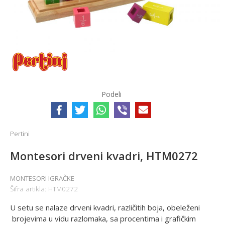
Podeli
Pertini
Montesori drveni kvadri, HTM0272
MONTESORI IGRAČKE
Šifra artikla:
HTM0272
U setu se nalaze drveni kvadri, različitih boja, obeleženi
brojevima u vidu razlomaka, sa procentima i grafičkim