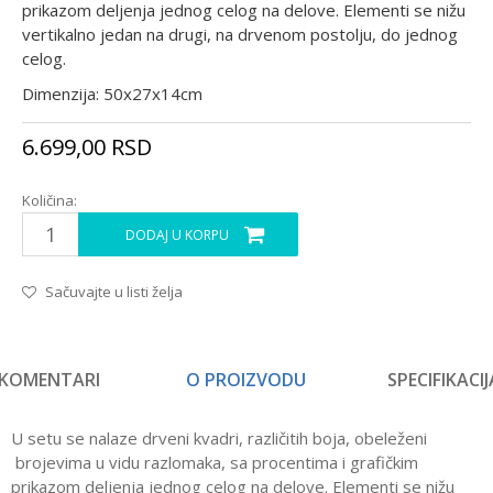
prikazom deljenja jednog celog na delove. Elementi se nižu
vertikalno jedan na drugi, na drvenom postolju, do jednog
celog.
Dimenzija: 50x27x14cm
6.699,00
RSD
Količina:
DODAJ U KORPU
Sačuvajte u listi želja
KOMENTARI
O PROIZVODU
SPECIFIKACIJ
U setu se nalaze drveni kvadri, različitih boja, obeleženi
brojevima u vidu razlomaka, sa procentima i grafičkim
prikazom deljenja jednog celog na delove. Elementi se nižu