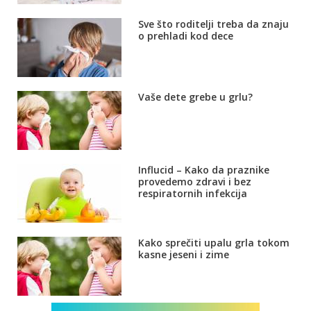
Sve što roditelji treba da znaju
o prehladi kod dece
Vaše dete grebe u grlu?
Influcid – Kako da praznike
provedemo zdravi i bez
respiratornih infekcija
Kako sprečiti upalu grla tokom
kasne jeseni i zime