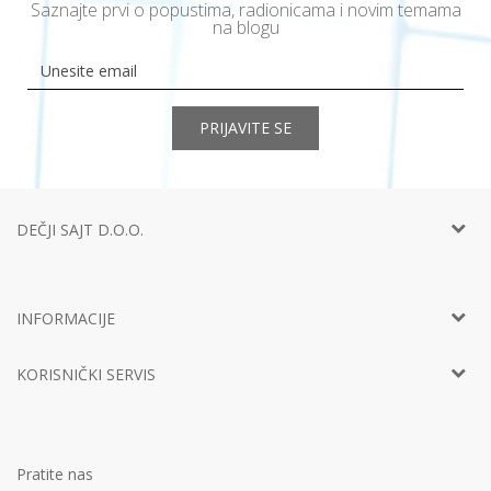
Saznajte prvi o popustima, radionicama i novim temama
na blogu
PRIJAVITE SE
DEČJI SAJT D.O.O.
Telefon:
+381 11
452 92 40
Adresa:
Ustanička 127a, lokal 15, Beograd
INFORMACIJE
Email:
info@decjisajt.rs
Račun
Intesa 160-0000000453899-65
O nama
PIB:
107801168
KORISNIČKI SERVIS
Vaši utisci
Matični broj:
20874953
Predlozi, kritike i sugestije
Šifra delatnosti:
Uputstvo za korisnike
4619
Zaposlenje
Radno vreme:
Uslovi korišćenja i prodaje
Svakog dana od 8h do 20h
Marketing
Politika privatnosti
Pratite nas
Postanite partner