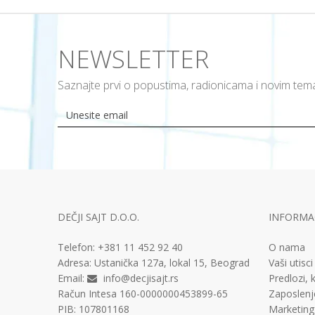
NEWSLETTER
Saznajte prvi o popustima, radionicama i novim te
DEČJI SAJT D.O.O.
INFORMAC
Telefon:
+381 11
452 92 40
O nama
Adresa:
Ustanička 127a, lokal 15, Beograd
Vaši utisci
Email:
info@decjisajt.rs
Predlozi, k
Račun
Intesa 160-0000000453899-65
Zaposlenj
PIB:
107801168
Marketing