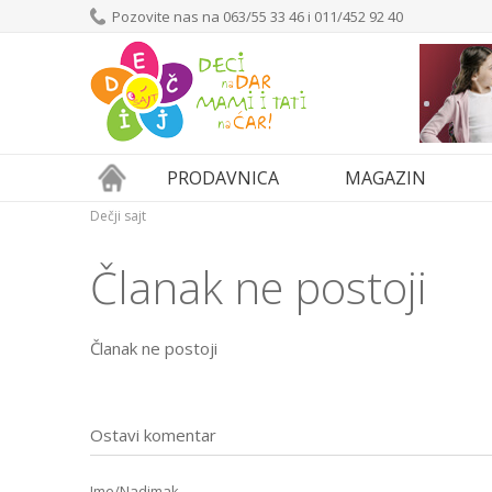
Pozovite nas na 063/55 33 46 i 011/452 92 40
PRODAVNICA
MAGAZIN
Dečji sajt
Članak ne postoji
Članak ne postoji
Ostavi komentar
Ime/Nadimak