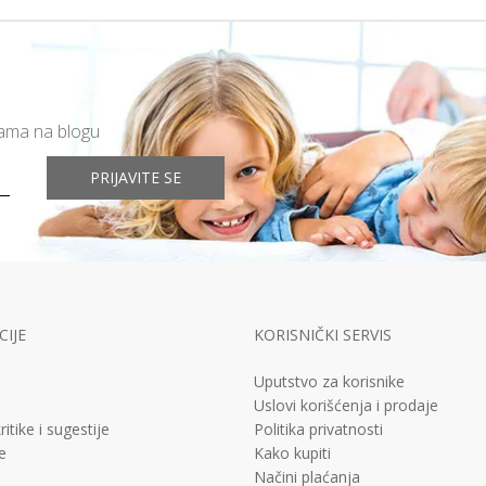
mama na blogu
PRIJAVITE SE
IJE
KORISNIČKI SERVIS
Uputstvo za korisnike
Uslovi korišćenja i prodaje
ritike i sugestije
Politika privatnosti
e
Kako kupiti
Načini plaćanja