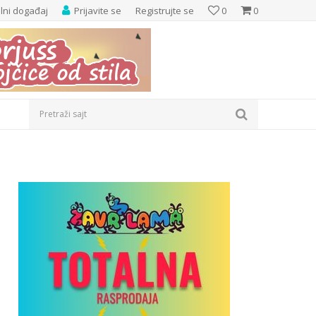
elni događaj
Prijavite se
Registrujte se
0
0
Pretraži sajt