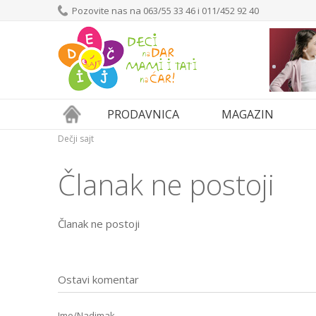
Pozovite nas na 063/55 33 46 i 011/452 92 40
PRODAVNICA
MAGAZIN
Dečji sajt
Članak ne postoji
Članak ne postoji
Ostavi komentar
Ime/Nadimak