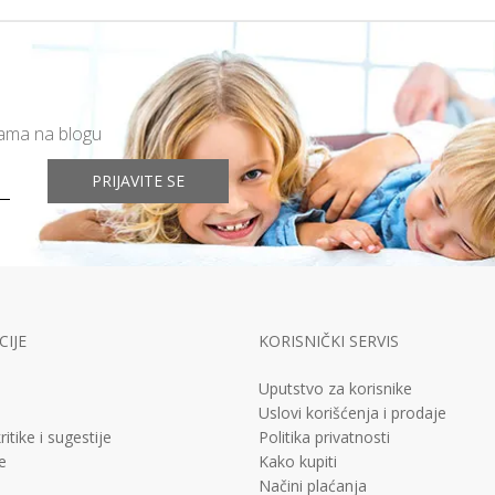
mama na blogu
PRIJAVITE SE
IJE
KORISNIČKI SERVIS
Uputstvo za korisnike
Uslovi korišćenja i prodaje
ritike i sugestije
Politika privatnosti
e
Kako kupiti
Načini plaćanja