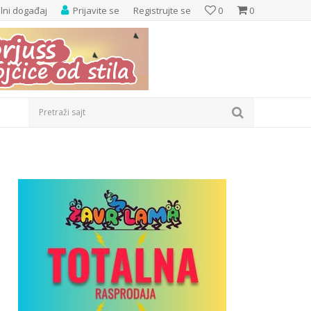
elni događaj
Prijavite se
Registrujte se
0
0
Pretraži sajt