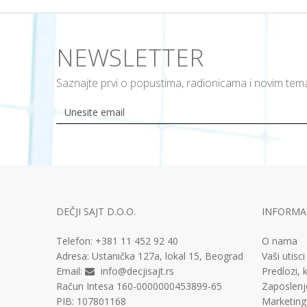
NEWSLETTER
Saznajte prvi o popustima, radionicama i novim te
DEČJI SAJT D.O.O.
INFORMAC
Telefon:
+381 11
452 92 40
O nama
Adresa:
Ustanička 127a, lokal 15, Beograd
Vaši utisci
Email:
info@decjisajt.rs
Predlozi, k
Račun
Intesa 160-0000000453899-65
Zaposlenj
PIB:
107801168
Marketing