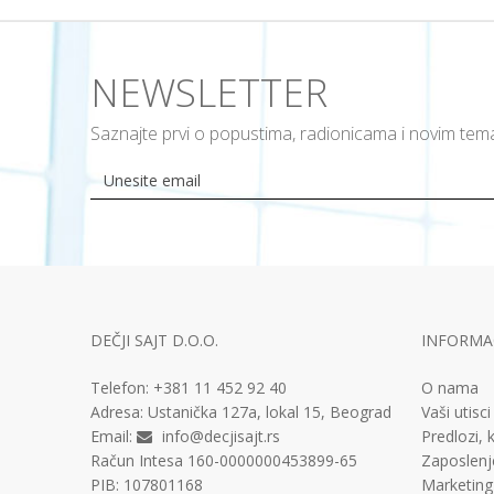
NEWSLETTER
Saznajte prvi o popustima, radionicama i novim te
DEČJI SAJT D.O.O.
INFORMAC
Telefon:
+381 11
452 92 40
O nama
Adresa:
Ustanička 127a, lokal 15, Beograd
Vaši utisci
Email:
info@decjisajt.rs
Predlozi, k
Račun
Intesa 160-0000000453899-65
Zaposlenj
PIB:
107801168
Marketing