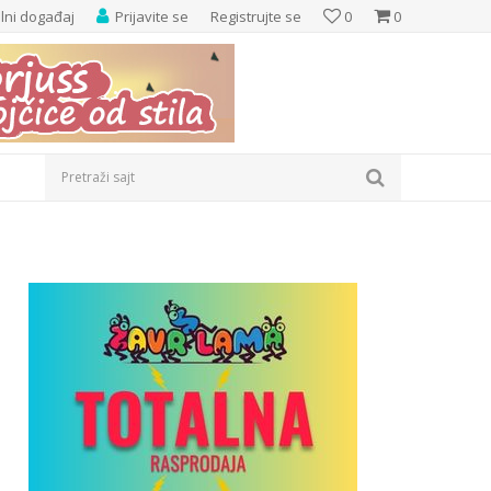
elni događaj
Prijavite se
Registrujte se
0
0
Pretraži sajt