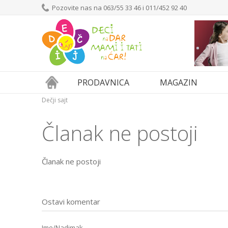
Pozovite nas na 063/55 33 46 i 011/452 92 40
PRODAVNICA
MAGAZIN
Dečji sajt
Članak ne postoji
Članak ne postoji
Ostavi komentar
Ime/Nadimak