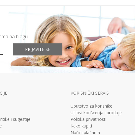
mama na blogu
PRIJAVITE SE
IJE
KORISNIČKI SERVIS
Uputstvo za korisnike
Uslovi korišćenja i prodaje
ritike i sugestije
Politika privatnosti
e
Kako kupiti
Načini plaćanja