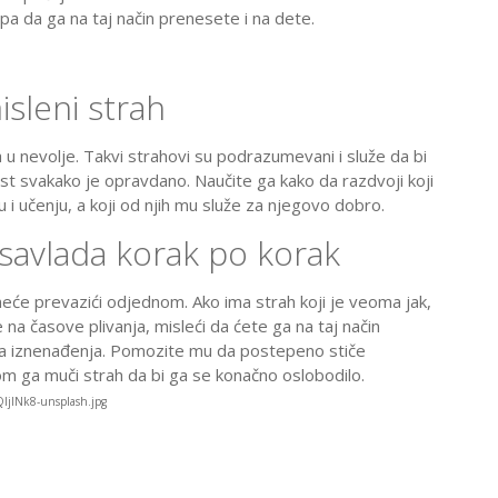
pa da ga na taj način prenesete i na dete.
isleni strah
 u nevolje. Takvi strahovi su podrazumevani i služe da bi
ost svakako je opravdano. Naučite ga kako da razdvoji koji
i učenju, a koji od njih mu služe za njegovo dobro.
 savlada korak po korak
 neće prevazići odjednom. Ako ima strah koji je veoma jak,
 na časove plivanja, misleći da ćete ga na taj način
va iznenađenja. Pomozite mu da postepeno stiče
om ga muči strah da bi ga se konačno oslobodilo.
QljlNk8-unsplash.jpg