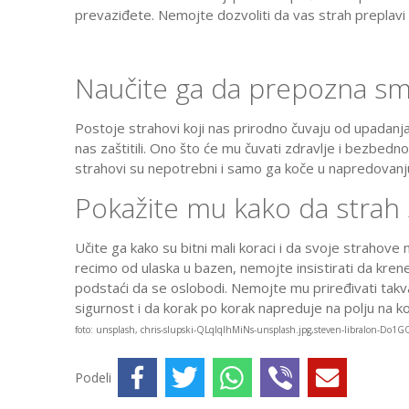
prevaziđete. Nemojte dozvoliti da vas strah preplavi 
Naučite ga da prepozna sm
Postoje strahovi koji nas prirodno čuvaju od upadanja
nas zaštitili. Ono što će mu čuvati zdravlje i bezbedn
strahovi su nepotrebni i samo ga koče u napredovanju 
Pokažite mu kako da strah
Učite ga kako su bitni mali koraci i da svoje strahove
recimo od ulaska u bazen, nemojte insistirati da krene
podstaći da se oslobodi. Nemojte mu priređivati tak
sigurnost i da korak po korak napreduje na polju na k
foto: unsplash, chris-slupski-QLqIqIhMiNs-unsplash.jpg,steven-libralon-Do1G
Podeli