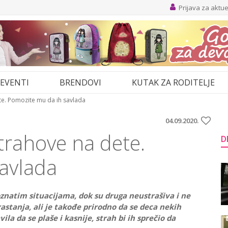
Prijava za aktu
EVENTI
BRENDOVI
KUTAK ZA RODITELJE
te. Pomozite mu da ih savlada
04.09.2020.
trahove na dete.
D
avlada
poznatim situacijama, dok su druga neustrašiva i ne
rastanja, ali je takođe prirodno da se deca nekih
la da se plaše i kasnije, strah bi ih sprečio da