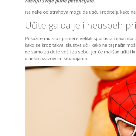
razviju svoje pune potencijale.
Na neke od strahova mogu da utiču i roditelji, kako na
Učite ga da je i neuspeh p
Pokažite mu kroz primere velikih sportista i naučnika
kako se kroz takva iskustva uči i kako na taj način 
ne samo za dete već i za sebe, jer će mališan učiti i
u nekim izazovnim situacijama.