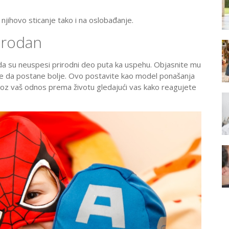
 njihovo sticanje tako i na oslobađanje.
rirodan
 da su neuspesi prirodni deo puta ka uspehu. Objasnite mu
može da postane bolje. Ovo postavite kao model ponašanja
 kroz vaš odnos prema životu gledajući vas kako reagujete