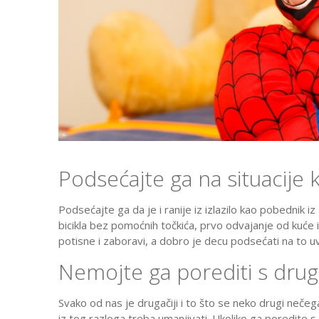
Podsećajte ga na situacije 
Podsećajte ga da je i ranije iz izlazilo kao pobednik iz 
bicikla bez pomoćnih točkića, prvo odvajanje od kuće i
potisne i zaboravi, a dobro je decu podsećati na to u
Nemojte ga porediti s d
Svako od nas je drugačiji i to što se neko drugi nečega
iz tog razloga treba umanjivati. Ukoliko ga poredite 