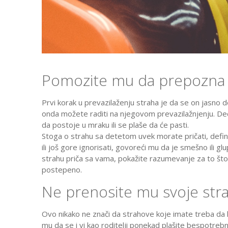
Pomozite mu da prepozna 
Prvi korak u prevazilaženju straha je da se on jasno 
onda možete raditi na njegovom prevazilažnjenju. Deca
da postoje u mraku ili se plaše da će pasti.
Stoga o strahu sa detetom uvek morate pričati, defin
ili još gore ignorisati, govoreći mu da je smešno ili gl
strahu priča sa vama, pokažite razumevanje za to što
postepeno.
Ne prenosite mu svoje st
Ovo nikako ne znači da strahove koje imate treba da k
mu da se i vi kao roditelji ponekad plašite bespotrebn