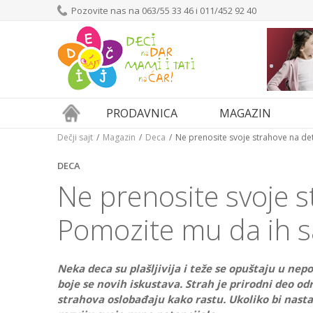
Pozovite nas na 063/55 33 46 i 011/452 92 40
PRODAVNICA
MAGAZIN
Dečji sajt
Magazin
Deca
Ne prenosite svoje strahove na de
DECA
Ne prenosite svoje s
Pomozite mu da ih s
Neka deca su plašljivija i teže se opuštaju u ne
boje se novih iskustava. Strah je prirodni deo od
strahova oslobađaju kako rastu. Ukoliko bi nastavi