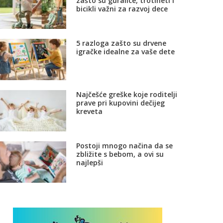
zašto su guralice, trotineti i
bicikli važni za razvoj dece
5 razloga zašto su drvene
igračke idealne za vaše dete
Najčešće greške koje roditelji
prave pri kupovini dečijeg
kreveta
Postoji mnogo načina da se
zbližite s bebom, a ovi su
najlepši