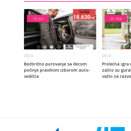
18.
Jun
26.
May
DECA
DECA
Bezbrižno putovanje sa decom
Prolećna igra
počinje pravilnim izborom auto-
zašto su gurali
sedišta
važni za razvo