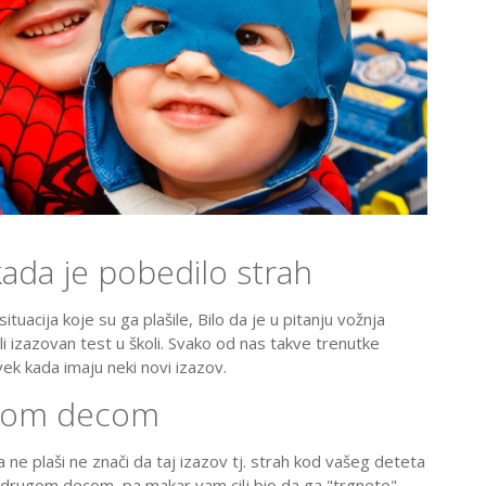
kada je pobedilo strah
situacija koje su ga plašile, Bilo da je u pitanju vožnja
li izazovan test u školi. Svako od nas takve trenutke
vek kada imaju neki novi izazov.
rugom decom
 ne plaši ne znači da taj izazov tj. strah kod vašeg deteta
s drugom decom, pa makar vam cilj bio da ga "trgnete",