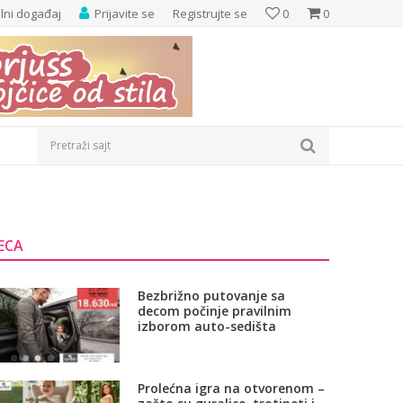
elni događaj
Prijavite se
Registrujte se
0
0
Pretraži sajt
ECA
Bezbrižno putovanje sa
decom počinje pravilnim
izborom auto-sedišta
Prolećna igra na otvorenom –