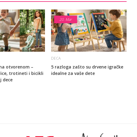
20.
Mar
DECA
 na otvorenom –
5 razloga zašto su drvene igračke
ce, trotineti i bicikli
idealne za vaše dete
j dece