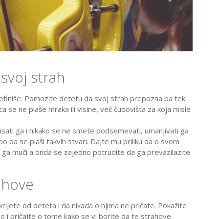
svoj strah
definiše. Pomozite detetu da svoj strah prepozna pa tek
 se ne plaše mraka ili visine, već čudovišta za koja misle
isati ga i nikako se ne smete podsemevati, umanjivati ga
upo da se plaši takvih stvari. Dajte mu priliku da o svom
 ga muči a onda se zajedno potrudite da ga prevazilazite
rahove
rijete od deteta i da nikada o njima ne pričate. Pokažite
o i pričajte o tome kako se vi borite da te strahove