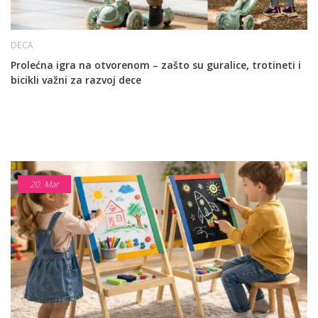
DECA
Prolećna igra na otvorenom – zašto su guralice, trotineti i
bicikli važni za razvoj dece
20.
Mar