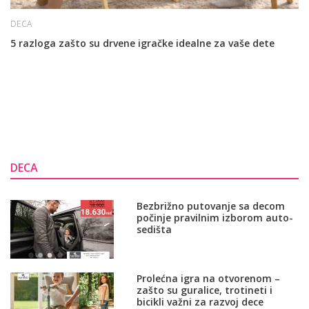
DECA
5 razloga zašto su drvene igračke idealne za vaše dete
DECA
Bezbrižno putovanje sa decom
počinje pravilnim izborom auto-
sedišta
Prolećna igra na otvorenom –
zašto su guralice, trotineti i
bicikli važni za razvoj dece