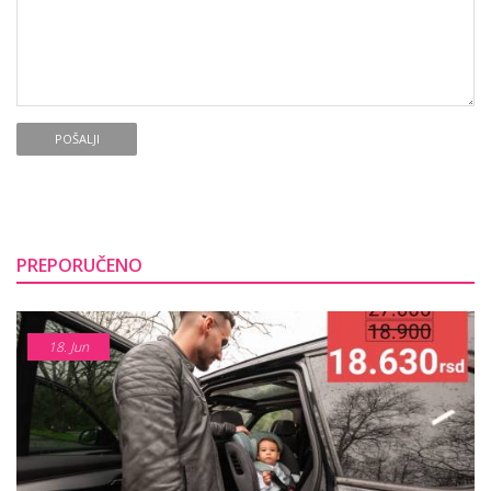
POŠALJI
PREPORUČENO
18.
Jun