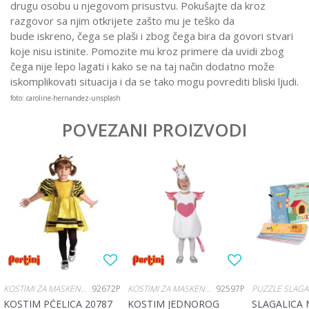
drugu osobu u njegovom prisustvu. Pokušajte da kroz
razgovor sa njim otkrijete zašto mu je teško da
bude iskreno, čega se plaši i zbog čega bira da govori stvari
koje nisu istinite. Pomozite mu kroz primere da uvidi zbog
čega nije lepo lagati i kako se na taj način dodatno može
iskomplikovati situacija i da se tako mogu povrediti bliski ljudi.
foto: caroline-hernandez-unsplash
POVEZANI PROIZVODI
KOSTIMI ZA MASKENBAL - ŽIVOTINJE
92672P
KOSTIMI ZA MASKENBAL - ŽIVOTINJE
92597P
PUZZLE SLAGA
KOSTIM PČELICA 20787
KOSTIM JEDNOROG
SLAGALICA 