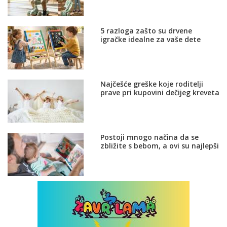
5 razloga zašto su drvene
igračke idealne za vaše dete
Najčešće greške koje roditelji
prave pri kupovini dečijeg kreveta
Postoji mnogo načina da se
zbližite s bebom, a ovi su najlepši