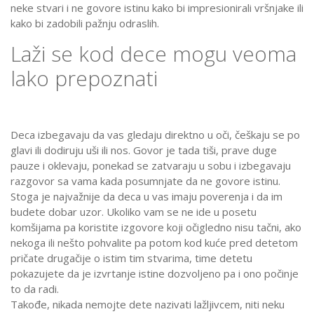
neke stvari i ne govore istinu kako bi impresionirali vršnjake ili
kako bi zadobili pažnju odraslih.
Laži se kod dece mogu veoma
lako prepoznati
Deca izbegavaju da vas gledaju direktno u oči, češkaju se po
glavi ili dodiruju uši ili nos. Govor je tada tiši, prave duge
pauze i oklevaju, ponekad se zatvaraju u sobu i izbegavaju
razgovor sa vama kada posumnjate da ne govore istinu.
Stoga je najvažnije da deca u vas imaju poverenja i da im
budete dobar uzor. Ukoliko vam se ne ide u posetu
komšijama pa koristite izgovore koji očigledno nisu tačni, ako
nekoga ili nešto pohvalite pa potom kod kuće pred detetom
pričate drugačije o istim tim stvarima, time detetu
pokazujete da je izvrtanje istine dozvoljeno pa i ono počinje
to da radi.
Takođe, nikada nemojte dete nazivati lažljivcem, niti neku