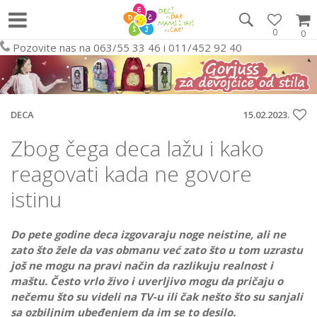
0
0
Pozovite nas na 063/55 33 46 i 011/452 92 40
DECA
15.02.2023.
Zbog čega deca lažu i kako
reagovati kada ne govore
istinu
Do pete godine deca izgovaraju noge neistine, ali ne
zato što žele da vas obmanu već zato što u tom uzrastu
još ne mogu na pravi način da razlikuju realnost i
maštu. Često vrlo živo i uverljivo mogu da pričaju o
nečemu što su videli na TV-u ili čak nešto što su sanjali
sa ozbiljnim ubeđenjem da im se to desilo.