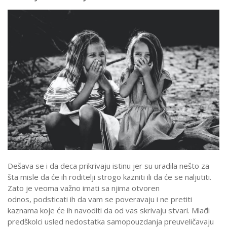
Dešava se i da deca prikrivaju istinu jer su uradila nešto za
šta misle da će ih roditelji strogo kazniti ili da će se naljutiti.
Zato je veoma važno imati sa njima otvoren
odnos, podsticati ih da vam se poveravaju i ne pretiti
kaznama koje će ih navoditi da od vas skrivaju stvari. Mlađi
predškolci usled nedostatka samopouzdanja preuveličavaju