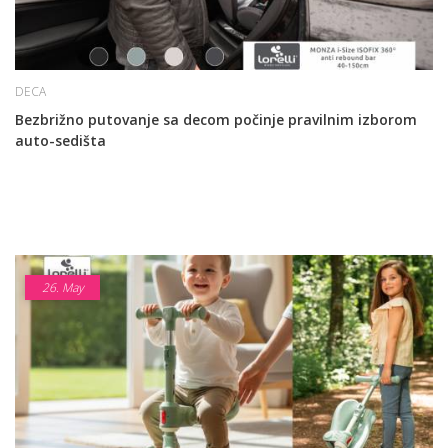
DECA
Bezbrižno putovanje sa decom počinje pravilnim izborom
auto-sedišta
26.
May