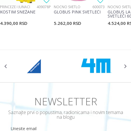
PRINCEZE I JUNACI
409078P
NOĆNO SVETLO
600073
NOĆNO SVET
KOSTIM SNEŽANE
GLOBUS PINK SVETLEĆI
GLOBUS LA
SVETLEĆI 6
4.390,00
RSD
5.262,00
RSD
4.524,00
R
NEWSLETTER
Saznajte prvi o popustima, radionicama i novim temama
na blogu