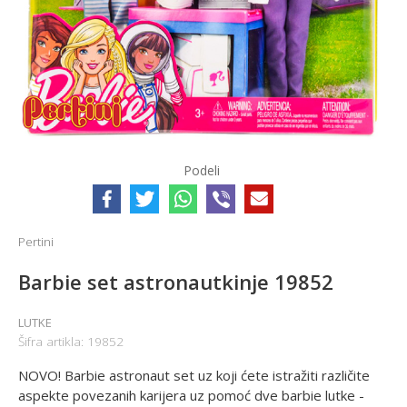
Podeli
Pertini
Barbie set astronautkinje 19852
LUTKE
Šifra artikla:
19852
NOVO! Barbie astronaut set uz koji ćete istražiti različite
aspekte povezanih karijera uz pomoć dve barbie lutke -