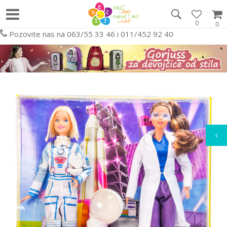
0
0
Pozovite nas na 063/55 33 46 i 011/452 92 40