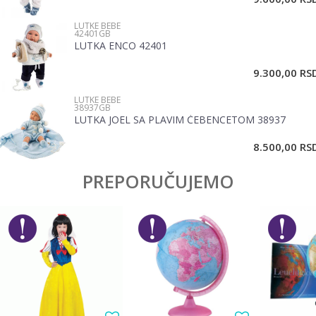
LUTKE BEBE
Poruka
42401GB
LUTKA ENCO 42401
9.300,00
RS
LUTKE BEBE
38937GB
LUTKA JOEL SA PLAVIM ĆEBENCETOM 38937
POŠALJI
8.500,00
RS
PREPORUČUJEMO