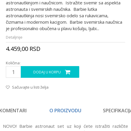
astronautkinjom i naučnicom. Istražite svemir sa aspekta
astronauta i svemirskih naučnika. Barbie lutka
astronautkinja nosi svemirsko odelo sa rukavicama,
čizmama i modernom kacigom. Barbie svemirska naučnica
je profesionalno obučena u plavu košulju, ljubi
...
Detaljnije
4.459,00
RSD
Količina:
DODAJ U KORPU
Sačuvajte u listi želja
KOMENTARI
O PROIZVODU
SPECIFIKACIJ
NOVO! Barbie astronaut set uz koji ćete istražiti različite