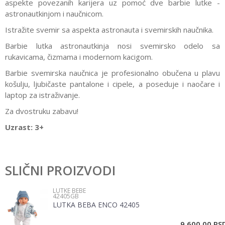
aspekte povezanih karijera uz pomoć dve barbie lutke -
astronautkinjom i naučnicom.
Istražite svemir sa aspekta astronauta i svemirskih naučnika.
Barbie lutka astronautkinja nosi svemirsko odelo sa
rukavicama, čizmama i modernom kacigom.
Barbie svemirska naučnica je profesionalno obučena u plavu
košulju, ljubičaste pantalone i cipele, a poseduje i naočare i
laptop za istraživanje.
Za dvostruku zabavu!
Uzrast: 3+
Karakteristika
Vrednost
Ostavi komentar
Kategorija
Lutke
SLIČNI PROIZVODI
Ime/Nadimak
Pol
Devojčice
LUTKE BEBE
42405GB
Brend
Pertini
LUTKA BEBA ENCO 42405
Email
Materijal
Plastika
9.600,00
RS