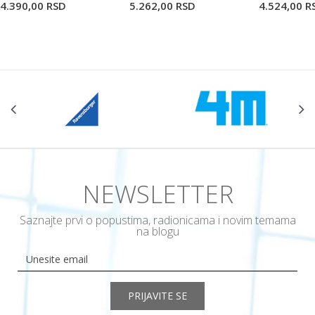
4.390,00
RSD
5.262,00
RSD
4.524,00
R
NEWSLETTER
Saznajte prvi o popustima, radionicama i novim temama
na blogu
PRIJAVITE SE