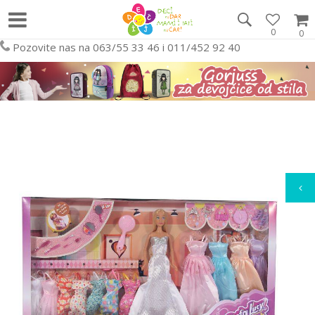
0
0
Pozovite nas na 063/55 33 46 i 011/452 92 40