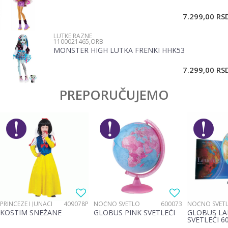
7.299,00
RS
LUTKE RAZNE
1100021465,ORB
MONSTER HIGH LUTKA FRENKI HHK53
POŠALJI
7.299,00
RS
PREPORUČUJEMO
PRINCEZE I JUNACI
409078P
NOĆNO SVETLO
600073
NOĆNO SVET
KOSTIM SNEŽANE
GLOBUS PINK SVETLEĆI
GLOBUS LA
SVETLEĆI 6