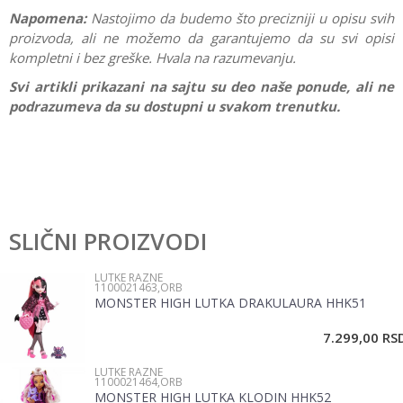
Napomena:
Nastojimo da budemo što precizniji u opisu svih
proizvoda, ali ne možemo da garantujemo da su svi opisi
kompletni i bez greške. Hvala na razumevanju.
Svi artikli prikazani na sajtu su deo naše ponude, ali ne
podrazumeva da su dostupni u svakom trenutku.
Karakteristika
Vrednost
Ostavi komentar
Kategorija
Lutke razne
SLIČNI PROIZVODI
Ime/Nadimak
Pol
Devojčice
LUTKE RAZNE
1100021463,ORB
Brend
Defa
MONSTER HIGH LUTKA DRAKULAURA HHK51
Email
7.299,00
RS
LUTKE RAZNE
Poruka
1100021464,ORB
MONSTER HIGH LUTKA KLODIN HHK52