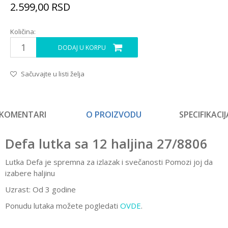
2.599,00
RSD
Količina:
DODAJ U KORPU
Sačuvajte u listi želja
KOMENTARI
O PROIZVODU
SPECIFIKACIJ
Defa lutka sa 12 haljina 27/8806
Lutka Defa je spremna za izlazak i svečanosti Pomozi joj da
izabere haljinu
Uzrast: Od 3 godine
Ponudu lutaka možete pogledati
OVDE
.