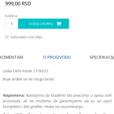
999,00
RSD
Količina:
DODAJ U KORPU
Sačuvajte u listi želja
KOMENTARI
O PROIZVODU
SPECIFIKACIJ
Lutka Defa Kevin 27/8335
Boje artikla se ne mogu birati.
Napomena:
Nastojimo da budemo što precizniji u opisu svih
proizvoda, ali ne možemo da garantujemo da su svi opisi
kompletni i bez greške. Hvala na razumevanju.