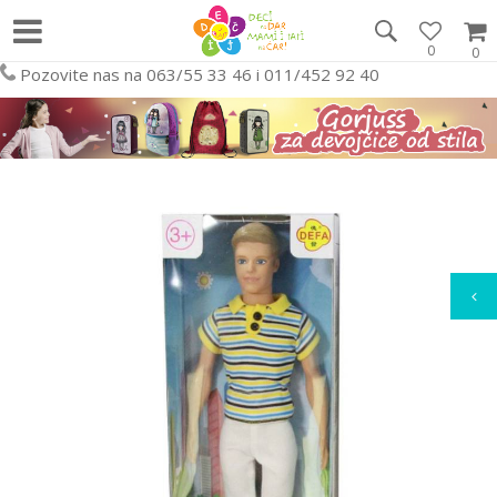
0
0
Pozovite nas na 063/55 33 46 i 011/452 92 40