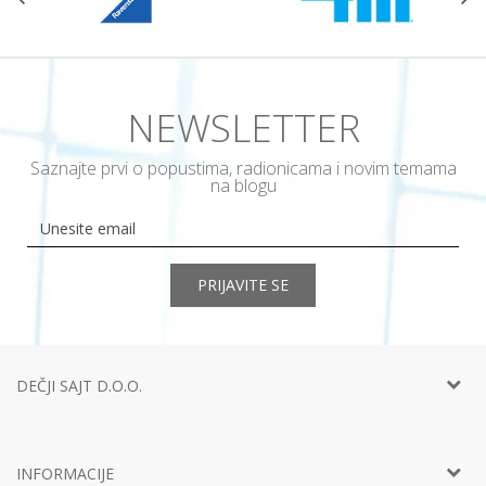
NEWSLETTER
Saznajte prvi o popustima, radionicama i novim temama
na blogu
PRIJAVITE SE
DEČJI SAJT D.O.O.
Telefon:
+381 11
452 92 40
Adresa:
Ustanička 127a, lokal 15, Beograd
INFORMACIJE
Email:
info@decjisajt.rs