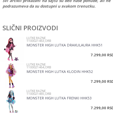
Svi artikli prikazani na sajtu su deo naše ponude, ali ne
podrazumeva da su dostupni u svakom trenutku.
Karakteristika
Vrednost
Ostavi komentar
Kategorija
Lutke razne
SLIČNI PROIZVODI
Ime/Nadimak
Pol
Devojčice
LUTKE RAZNE
1100021463,ORB
Brend
Defa
MONSTER HIGH LUTKA DRAKULAURA HHK51
Email
7.299,00
RS
LUTKE RAZNE
Poruka
1100021464,ORB
MONSTER HIGH LUTKA KLODIN HHK52
7.299,00
RS
LUTKE RAZNE
1100021465,ORB
MONSTER HIGH LUTKA FRENKI HHK53
POŠALJI
7.299,00
RS