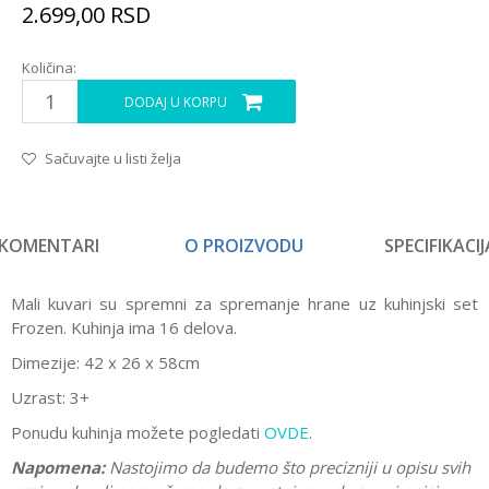
2.699,00
RSD
Količina:
DODAJ U KORPU
Sačuvajte u listi želja
KOMENTARI
O PROIZVODU
SPECIFIKACIJ
Mali kuvari su spremni za spremanje hrane uz kuhinjski set
Frozen. Kuhinja ima 16 delova.
Dimezije: 42 x 26 x 58cm
Uzrast: 3+
Ponudu kuhinja možete pogledati
OVDE
.
Napomena:
Nastojimo da budemo što precizniji u opisu svih