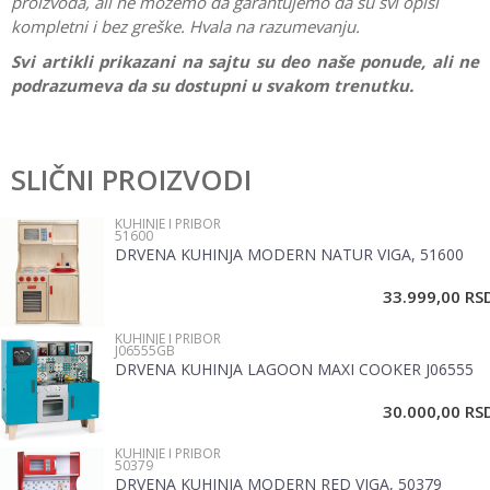
proizvoda, ali ne možemo da garantujemo da su svi opisi
kompletni i bez greške. Hvala na razumevanju.
Svi artikli prikazani na sajtu su deo naše ponude, ali ne
podrazumeva da su dostupni u svakom trenutku.
Karakteristika
Vrednost
Ostavi komentar
Kategorija
Kuhinje i pribor
SLIČNI PROIZVODI
Ime/Nadimak
Pol
Devojčice
KUHINJE I PRIBOR
51600
Brend
Frozen
DRVENA KUHINJA MODERN NATUR VIGA, 51600
Email
33.999,00
RS
KUHINJE I PRIBOR
Poruka
J06555GB
DRVENA KUHINJA LAGOON MAXI COOKER J06555
30.000,00
RS
KUHINJE I PRIBOR
50379
DRVENA KUHINJA MODERN RED VIGA, 50379