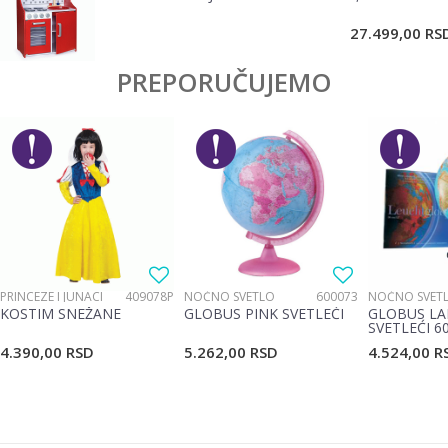
POŠALJI
27.499,00
RS
PREPORUČUJEMO
PRINCEZE I JUNACI
409078P
NOĆNO SVETLO
600073
NOĆNO SVET
KOSTIM SNEŽANE
GLOBUS PINK SVETLEĆI
GLOBUS LA
SVETLEĆI 6
4.390,00
RSD
5.262,00
RSD
4.524,00
R