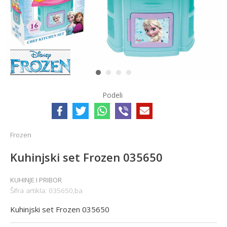
1
2
3
4
Podeli
Frozen
Kuhinjski set Frozen 035650
KUHINJE I PRIBOR
Šifra artikla:
035650,ba
Kuhinjski set Frozen 035650