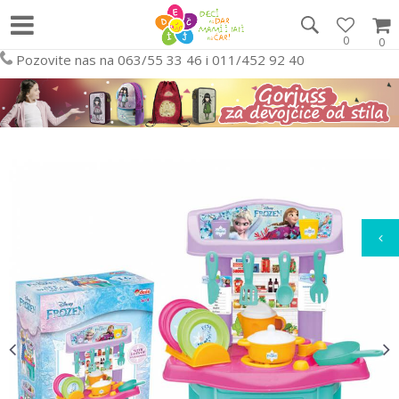
0
0
Pozovite nas na 063/55 33 46 i 011/452 92 40