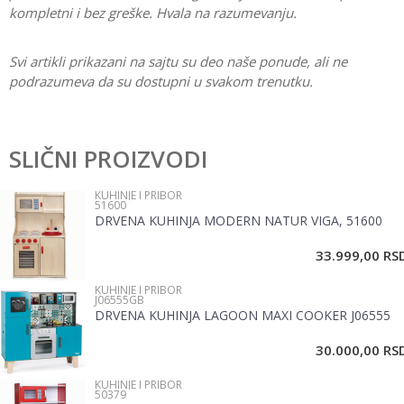
kompletni i bez greške. Hvala na razumevanju.
Svi artikli prikazani na sajtu su deo naše ponude, ali ne
podrazumeva da su dostupni u svakom trenutku.
Karakteristika
Vrednost
Ostavi komentar
Kategorija
Kuhinje i pribor
SLIČNI PROIZVODI
Ime/Nadimak
Pol
Devojčice, Dečaci
KUHINJE I PRIBOR
51600
Materijal
Plastika
DRVENA KUHINJA MODERN NATUR VIGA, 51600
Email
33.999,00
RS
KUHINJE I PRIBOR
Poruka
J06555GB
DRVENA KUHINJA LAGOON MAXI COOKER J06555
30.000,00
RS
KUHINJE I PRIBOR
50379