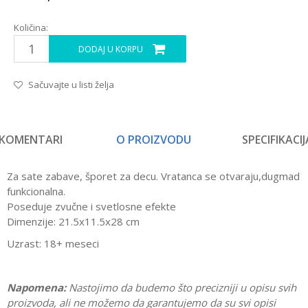
Količina:
DODAJ U KORPU
Sačuvajte u listi želja
KOMENTARI
O PROIZVODU
SPECIFIKACIJ
Za sate zabave, šporet za decu. Vratanca se otvaraju,dugmad
funkcionalna.
Poseduje zvučne i svetlosne efekte
Dimenzije: 21.5x11.5x28 cm
Uzrast: 18+ meseci
Napomena:
Nastojimo da budemo što precizniji u opisu svih
proizvoda, ali ne možemo da garantujemo da su svi opisi