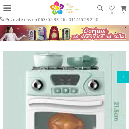
0
0
Pozovite nas na 063/55 33 46 i 011/452 92 40