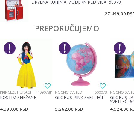
DRVENA KUHINJA MODERN RED VIGA, 50379
POŠALJI
27.499,00
RS
PREPORUČUJEMO
PRINCEZE I JUNACI
409078P
NOĆNO SVETLO
600073
NOĆNO SVET
KOSTIM SNEŽANE
GLOBUS PINK SVETLEĆI
GLOBUS LA
SVETLEĆI 6
4.390,00
RSD
5.262,00
RSD
4.524,00
R