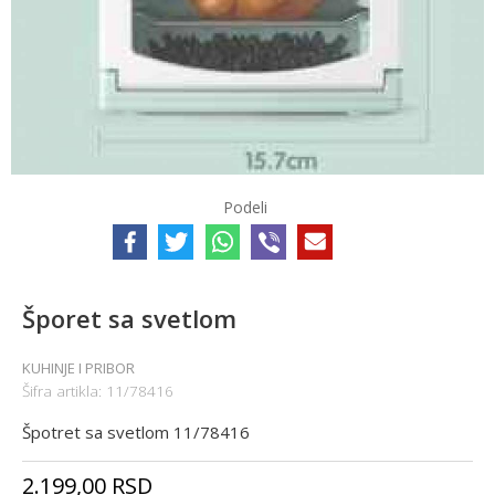
Podeli
Šporet sa svetlom
KUHINJE I PRIBOR
Šifra artikla:
11/78416
Špotret sa svetlom 11/78416
2.199,00
RSD