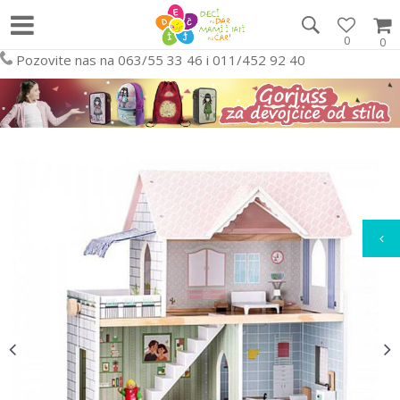
0
0
Pozovite nas na 063/55 33 46 i 011/452 92 40