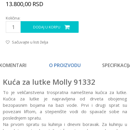
13.800,00
RSD
Količina:
DODAJ U KORPU
Sačuvajte u listi želja
KOMENTARI
O PROIZVODU
SPECIFIKACIJ
Kuća za lutke Molly 91332
To je veličanstvena trospratna nameštena kućica za lutke.
Kućica za lutke je napravljena od drveta obojenog
bezopasnim bojama na bazi vode. Prvi i drugi sprat su
povezani liftom, a stepenište vodi do spavaće sobe na
poslednjem spratu.
Na prvom spratu su kuhinja i dnevni boravak. Za kuhinju u