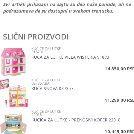
Svi artikli prikazani na sajtu su deo naše ponude, ali ne
podrazumeva da su dostupni u svakom trenutku.
Karakteristika
Vrednost
Ostavi komentar
Kategorija
Kućice za lutke
SLIČNI PROIZVODI
Ime/Nadimak
Pol
Devojčice
KUĆICE ZA LUTKE
91873LIC
Brend
Woody
KUCA ZA LUTKE VILLA WISTERIA 91873
Email
14.850,00
RS
KUĆICE ZA LUTKE
Poruka
037357,BA
KUĆA SNOVA 037357
11.299,00
RS
KUĆICE ZA LUTKE
22018
KUĆICA ZA LUTKE - PRENOSIVI KOFER 22018
POŠALJI
10.449,00
RS