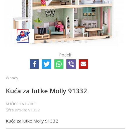
1
2
3
4
5
6
7
8
Podeli
Woody
Kuća za lutke Molly 91332
KUĆICE ZA LUTKE
Šifra artikla:
91332
Kuća za lutke Molly 91332