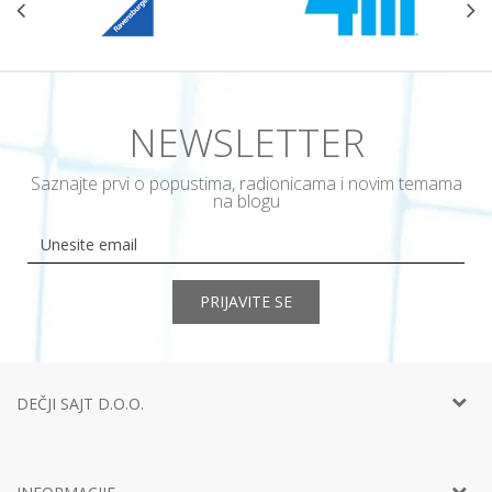
NEWSLETTER
Saznajte prvi o popustima, radionicama i novim temama
na blogu
PRIJAVITE SE
DEČJI SAJT D.O.O.
Telefon:
+381 11
452 92 40
Adresa:
Ustanička 127a, lokal 15, Beograd