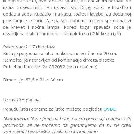
kompletu su sto, dve stolice i šporet, a u dnevnom boravku se
nalazi trosed, mini TV i ukrasni sto. Drugi sprat je kupatilo i
dodatna soba. Kupatilo ima kadu, toalet i lavabo, au dodatnoj
prostoriji je i stočić. Za spavaću sobu na trećem spratu nalazi
se krevet i noćna lampa. Pored toga, spavaća soba je
osvetljena malom lampom. U kompletu su i 2 lutke za igru.
Paket sadrži 17 dodataka.
Kuća je pogodna za lutke maksimalne veličine do 20 cm.
Nameštaj je napravljen od kombinacije drveta/plastike.
Potrebne baterije: 2× CR2032 (nisu uključene).
Dimenzije: 63,5 × 31 × 80 cm.
Uzrast: 3+ godina
Ponudu lutki i opreme za lutke možete pogledati
OVDE
.
Napomena:
Nastojimo da budemo što precizniji u opisu svih
proizvoda, ali ne možemo da garantujemo da su svi opisi
kompletni i bez greške. Hvala na razumevanju.