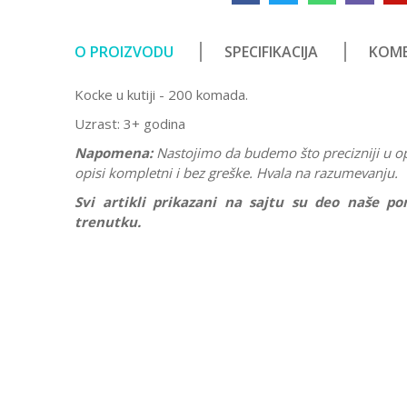
O PROIZVODU
SPECIFIKACIJA
KOME
Kocke u kutiji - 200 komada.
Uzrast: 3+ godina
Napomena:
Nastojimo da budemo što precizniji u o
opisi kompletni i bez greške. Hvala na razumevanju.
Svi artikli prikazani na sajtu su deo naše 
trenutku.
Karakteristika
Ostavi komentar
Kategorija
Ime/Nadimak
Pol
Brend
Poruka