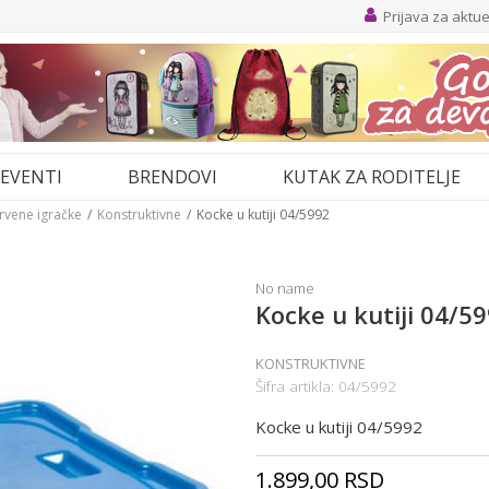
Prijava za aktu
EVENTI
BRENDOVI
KUTAK ZA RODITELJE
drvene igračke
Konstruktivne
Kocke u kutiji 04/5992
No name
Kocke u kutiji 04/5
KONSTRUKTIVNE
Šifra artikla:
04/5992
Kocke u kutiji 04/5992
1.899,00
RSD