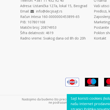
Telefon:
+381 11
452 92 40
O nama
Adresa:
Ustanička 127a, lokal 15, Beograd
Vaši utisci
Email:
info@decjisajt.rs
Predlozi, k
Račun
Intesa 160-0000000453899-65
Zaposlenj
PIB:
107801168
Marketing
Matični broj:
20874953
Postanite
Šifra delatnosti:
4619
Poklon sh
Radno vreme:
Svakog dana od 8h do 20h
Kontakt
Sajt koristi cookies (ko
Nastojimo da budemo što precizniji u opisu proizvoda, prikazu s
ne podrazumeva da su dostupni u svakom tre
našu Internet prodavni
stranici Politika privatno