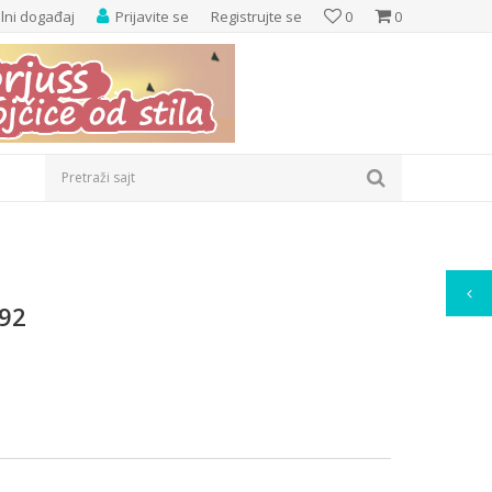
elni događaj
Prijavite se
Registrujte se
0
0
Pretraži sajt
992