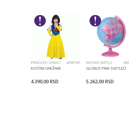
POŠALJI
PRINCEZE I JUNACI
409078P
NOĆNO SVETLO
60
KOSTIM SNEŽANE
GLOBUS PINK SVETLEĆI
4.390,00
RSD
5.262,00
RSD
Dodajte u korpu
Dodajte u ko
Veličina
104CM