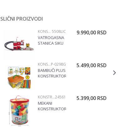
SLIČNI PROIZVODI
KONSTRUKTIVNE
5508LIC
9.990,00
RSD
VATROGASNA
STANICA SIKU
5508
KONSTRUKTIVNE
P-0298G
5.499,00
RSD
BAMBUČI PLUS
KONSTRUKTOR,
P-0298G
KONSTRUKTIVNE
24561
5.399,00
RSD
MEKANI
KONSTRUKTOR
90 ELEMENATA
24561