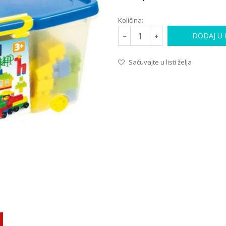
Količina:
DODAJ U
Sačuvajte u listi želja