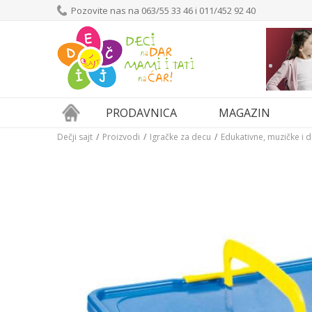
Pozovite nas na 063/55 33 46 i 011/452 92 40
PRODAVNICA
MAGAZIN
Dečji sajt
Proizvodi
Igračke za decu
Edukativne, muzičke i 