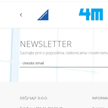
NEWSLETTER
Saznajte prvi o popustima, radionicama i novim te
DEČJI SAJT D.O.O.
INFORMAC