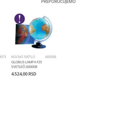
PREPORUČUJEMO
0073
NOĆNO SVETLO
600008
GLOBUS LAMPA F25
SVETLEĆI 600008
4.524,00
RSD
rpu
Dodajte u korpu