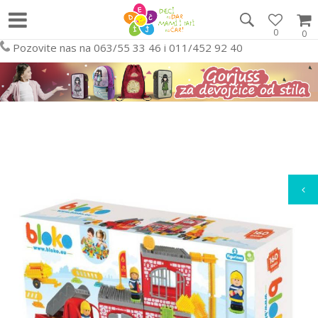
0
0
Pozovite nas na 063/55 33 46 i 011/452 92 40