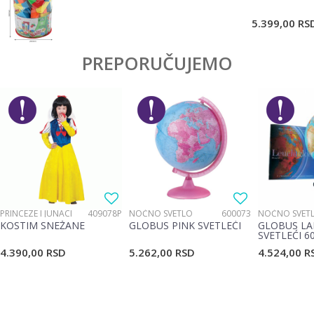
POŠALJI
5.399,00
RS
PREPORUČUJEMO
PRINCEZE I JUNACI
409078P
NOĆNO SVETLO
600073
NOĆNO SVET
KOSTIM SNEŽANE
GLOBUS PINK SVETLEĆI
GLOBUS LA
SVETLEĆI 6
4.390,00
RSD
5.262,00
RSD
4.524,00
R