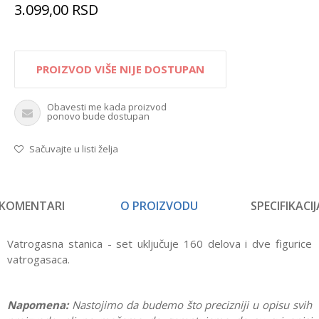
3.099,00
RSD
PROIZVOD VIŠE NIJE DOSTUPAN
Obavesti me kada proizvod
ponovo bude dostupan
Sačuvajte u listi želja
KOMENTARI
O PROIZVODU
SPECIFIKACIJ
Vatrogasna stanica - set uključuje 160 delova i dve figurice
vatrogasaca.
Napomena:
Nastojimo da budemo što precizniji u opisu svih