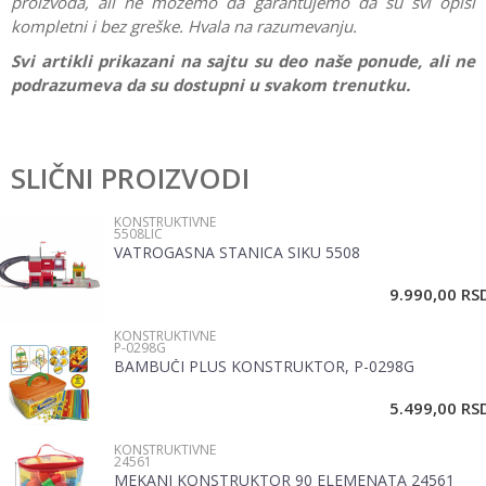
proizvoda, ali ne možemo da garantujemo da su svi opisi
kompletni i bez greške. Hvala na razumevanju.
Svi artikli prikazani na sajtu su deo naše ponude, ali ne
podrazumeva da su dostupni u svakom trenutku.
Karakteristika
Vrednost
Ostavi komentar
Kategorija
Konstruktivne
SLIČNI PROIZVODI
Ime/Nadimak
Pol
Dečaci
KONSTRUKTIVNE
5508LIC
Brend
No name
VATROGASNA STANICA SIKU 5508
Email
9.990,00
RS
KONSTRUKTIVNE
Poruka
P-0298G
BAMBUČI PLUS KONSTRUKTOR, P-0298G
5.499,00
RS
KONSTRUKTIVNE
24561
MEKANI KONSTRUKTOR 90 ELEMENATA 24561