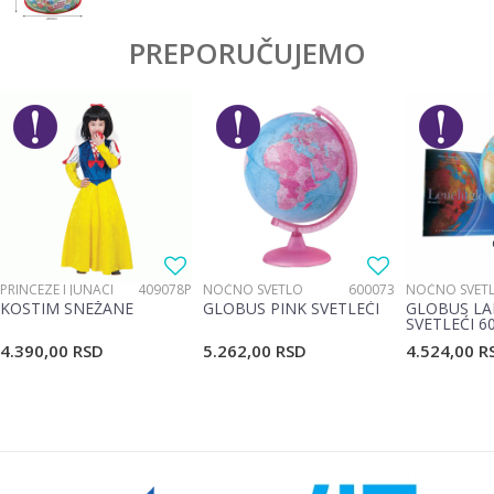
PREPORUČUJEMO
PRINCEZE I JUNACI
409078P
NOĆNO SVETLO
600073
NOĆNO SVET
KOSTIM SNEŽANE
GLOBUS PINK SVETLEĆI
GLOBUS LA
SVETLEĆI 6
4.390,00
RSD
5.262,00
RSD
4.524,00
R