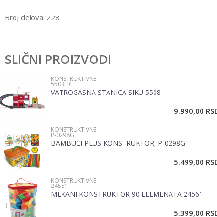
Broj delova: 228
Karakteristika
Vrednost
Ostavi komentar
Kategorija
Konstruktivne
SLIČNI PROIZVODI
Ime/Nadimak
Pol
Devojčice, Dečaci
KONSTRUKTIVNE
5508LIC
VATROGASNA STANICA SIKU 5508
Email
9.990,00
RS
KONSTRUKTIVNE
Poruka
P-0298G
BAMBUČI PLUS KONSTRUKTOR, P-0298G
5.499,00
RS
KONSTRUKTIVNE
24561
MEKANI KONSTRUKTOR 90 ELEMENATA 24561
POŠALJI
5.399,00
RS