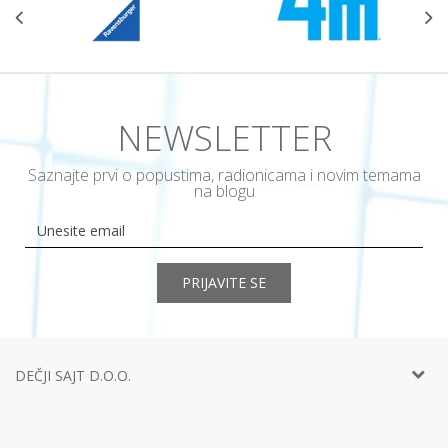
NEWSLETTER
Saznajte prvi o popustima, radionicama i novim temama
na blogu
PRIJAVITE SE
DEČJI SAJT D.O.O.
Telefon:
+381 11
452 92 40
Adresa:
Ustanička 127a, lokal 15, Beograd