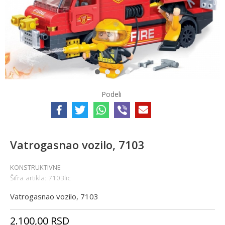
1
2
3
4
Podeli
Vatrogasnao vozilo, 7103
KONSTRUKTIVNE
Šifra artikla:
7103lic
Vatrogasnao vozilo, 7103
2.100,00
RSD