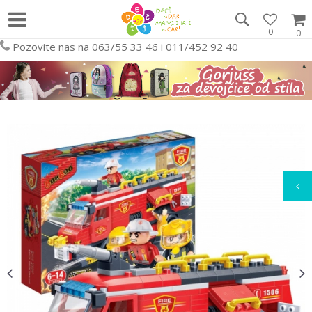
0
0
Pozovite nas na 063/55 33 46 i 011/452 92 40