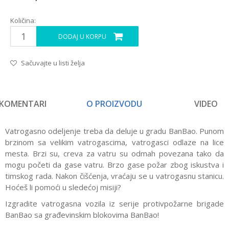
Količina:
DODAJ U KORPU
Sačuvajte u listi želja
KOMENTARI
O PROIZVODU
VIDEO
Vatrogasno odeljenje treba da deluje u gradu BanBao. Punom
brzinom sa velikim vatrogascima, vatrogasci odlaze na lice
mesta. Brzi su, creva za vatru su odmah povezana tako da
mogu početi da gase vatru. Brzo gase požar zbog iskustva i
timskog rada. Nakon čišćenja, vraćaju se u vatrogasnu stanicu.
Hoćeš li pomoći u sledećoj misiji?
Izgradite vatrogasna vozila iz serije protivpožarne brigade
BanBao sa građevinskim blokovima BanBao!