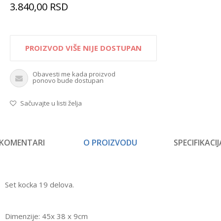
3.840,00
RSD
PROIZVOD VIŠE NIJE DOSTUPAN
Obavesti me kada proizvod
ponovo bude dostupan
Sačuvajte u listi želja
KOMENTARI
O PROIZVODU
SPECIFIKACIJ
Set kocka 19 delova.
Dimenzije: 45x 38 x 9cm