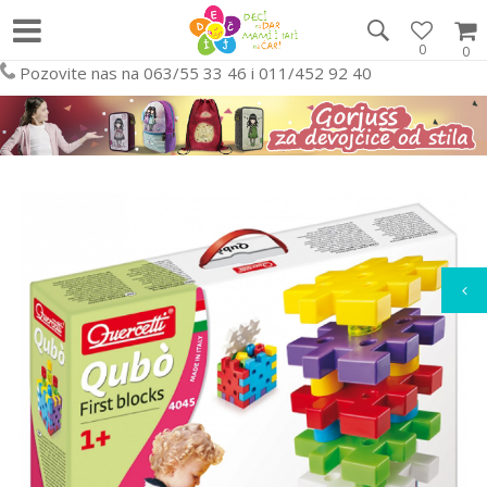
0
0
Pozovite nas na 063/55 33 46 i 011/452 92 40