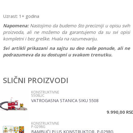
Uzrast: 1+ godina
Napomena:
Nastojimo da budemo što precizniji u opisu svih
proizvoda, ali ne možemo da garantujemo da su svi opisi
kompletni i bez greške. Hvala na razumevanju.
Svi artikli prikazani na sajtu su deo naše ponude, ali ne
podrazumeva da su dostupni u svakom trenutku.
Karakteristika
Vrednost
Ostavi komentar
Kategorija
Konstruktivne
SLIČNI PROIZVODI
Ime/Nadimak
Pol
Devojčice, Dečaci
KONSTRUKTIVNE
5508LIC
Brend
No name
VATROGASNA STANICA SIKU 5508
Email
9.990,00
RS
KONSTRUKTIVNE
Poruka
P-0298G
BAMBUČI PLUS KONSTRUKTOR, P-0298G