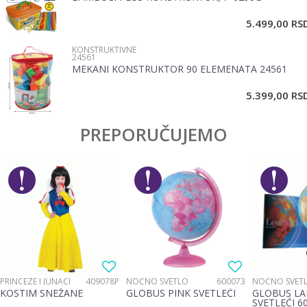
5.499,00
RS
KONSTRUKTIVNE
24561
MEKANI KONSTRUKTOR 90 ELEMENATA 24561
POŠALJI
5.399,00
RS
PREPORUČUJEMO
PRINCEZE I JUNACI
409078P
NOĆNO SVETLO
600073
NOĆNO SVET
KOSTIM SNEŽANE
GLOBUS PINK SVETLEĆI
GLOBUS LA
SVETLEĆI 6