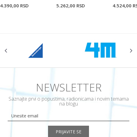
4.390,00
RSD
5.262,00
RSD
4.524,00
R
NEWSLETTER
Saznajte prvi o popustima, radionicama i novim temama
na blogu
PRIJAVITE SE