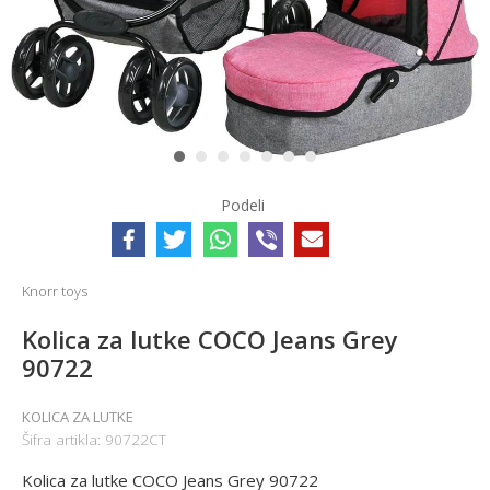
1
2
3
4
5
6
7
Podeli
Knorr toys
Kolica za lutke COCO Jeans Grey
90722
KOLICA ZA LUTKE
Šifra artikla:
90722CT
Kolica za lutke COCO Jeans Grey 90722