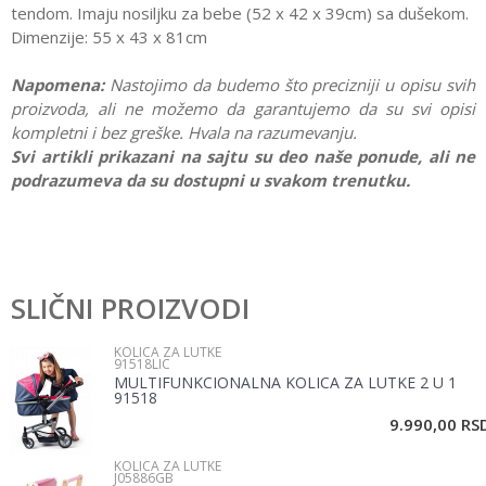
tendom. Imaju nosiljku
za bebe (52 x 42 x 39cm) sa dušekom.
Dimenzije:
55 x 43 x 81cm
Napomena:
Nastojimo da budemo što precizniji u opisu svih
proizvoda, ali ne možemo da garantujemo da su svi opisi
kompletni i bez greške. Hvala na razumevanju.
Svi artikli prikazani na sajtu su deo naše ponude, ali ne
podrazumeva da su dostupni u svakom trenutku.
Karakteristika
Vrednost
Ostavi komentar
Kategorija
Kolica za lutke
SLIČNI PROIZVODI
Ime/Nadimak
Pol
Devojčice
KOLICA ZA LUTKE
91518LIC
Brend
Knorr toys
MULTIFUNKCIONALNA KOLICA ZA LUTKE 2 U 1
Email
91518
9.990,00
RS
KOLICA ZA LUTKE
Poruka
J05886GB