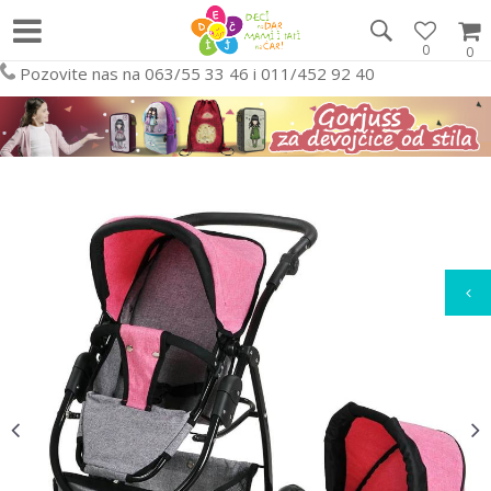
0
0
Pozovite nas na 063/55 33 46 i 011/452 92 40