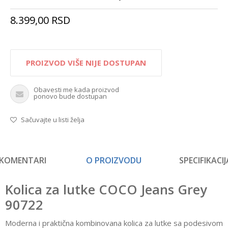
8.399,00
RSD
PROIZVOD VIŠE NIJE DOSTUPAN
Obavesti me kada proizvod
ponovo bude dostupan
Sačuvajte u listi želja
KOMENTARI
O PROIZVODU
SPECIFIKACIJ
Kolica za lutke COCO Jeans Grey
90722
Moderna i praktična kombinovana kolica za lutke sa podesivom