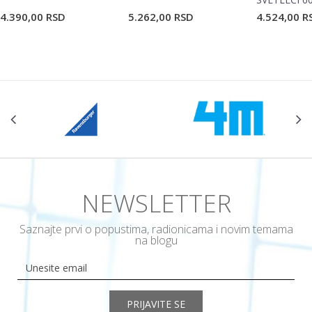
4.390,00
RSD
5.262,00
RSD
4.524,00
R
NEWSLETTER
Saznajte prvi o popustima, radionicama i novim temama
na blogu
PRIJAVITE SE