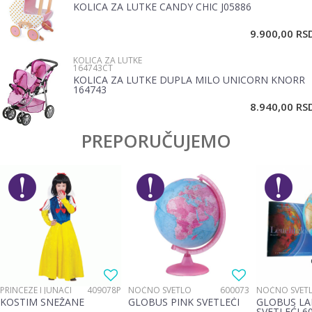
KOLICA ZA LUTKE CANDY CHIC J05886
9.900,00
RS
KOLICA ZA LUTKE
164743CT
KOLICA ZA LUTKE DUPLA MILO UNICORN KNORR
164743
POŠALJI
8.940,00
RS
PREPORUČUJEMO
PRINCEZE I JUNACI
409078P
NOĆNO SVETLO
600073
NOĆNO SVET
KOSTIM SNEŽANE
GLOBUS PINK SVETLEĆI
GLOBUS LA
SVETLEĆI 6