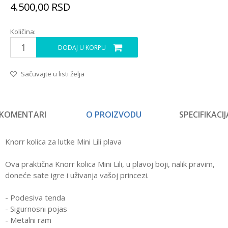
4.500,00
RSD
Količina:
DODAJ U KORPU
Sačuvajte u listi želja
KOMENTARI
O PROIZVODU
SPECIFIKACIJ
Knorr kolica za lutke Mini Lili plava
Ova praktična Knorr kolica Mini Lili, u plavoj boji, nalik pravim,
doneće sate igre i uživanja vašoj princezi.
- Podesiva tenda
- Sigurnosni pojas
- Metalni ram