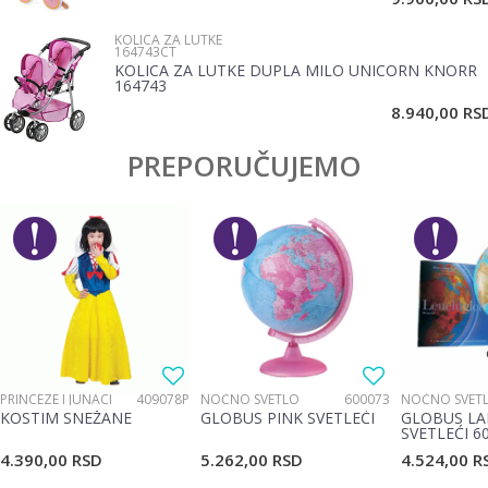
KOLICA ZA LUTKE
164743CT
KOLICA ZA LUTKE DUPLA MILO UNICORN KNORR
164743
POŠALJI
8.940,00
RS
PREPORUČUJEMO
PRINCEZE I JUNACI
409078P
NOĆNO SVETLO
600073
NOĆNO SVET
KOSTIM SNEŽANE
GLOBUS PINK SVETLEĆI
GLOBUS LA
SVETLEĆI 6
4.390,00
RSD
5.262,00
RSD
4.524,00
R