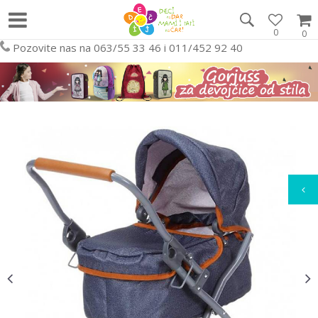
0
0
Pozovite nas na 063/55 33 46 i 011/452 92 40