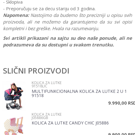
- Sklopiva
- Preporučuju se za decu stariju od 3 godina.
Napomena:
Nastojimo da budemo što precizniji u opisu svih
proizvoda, ali ne možemo da garantujemo da su svi opisi
kompletni i bez greške. Hvala na razumevanju.
Svi artikli prikazani na sajtu su deo naše ponude, ali ne
podrazumeva da su dostupni u svakom trenutku.
Karakteristika
Vrednost
Ostavi komentar
Kategorija
Kolica za lutke
SLIČNI PROIZVODI
Ime/Nadimak
Pol
Devojčice
KOLICA ZA LUTKE
91518LIC
Brend
Knorr toys
MULTIFUNKCIONALNA KOLICA ZA LUTKE 2 U 1
Email
91518
9.990,00
RS
KOLICA ZA LUTKE
Poruka
J05886GB
KOLICA ZA LUTKE CANDY CHIC J05886
9.900,00
RS